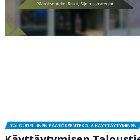
TALOUDELLINEN PÄÄTÖKSENTEKO JA KÄYTTÄYTYMINEN
Käyttäytymisen Taloustie