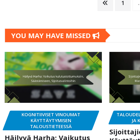
Posts
1
pagination
YOU MAY HAVE MISSED
KOGNITIIVISET VINOUMAT
TALOUDEL
KÄYTTÄYTYMISEN
JA
TALOUSTIETEESSÄ
Sijoittaj
Häilyvä Harha: Vaikutus