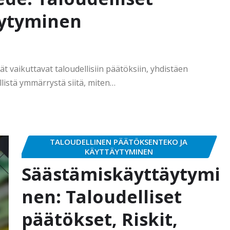
äytyminen
ät vaikuttavat taloudellisiin päätöksiin, yhdistäen
llistä ymmärrystä siitä, miten…
TALOUDELLINEN PÄÄTÖKSENTEKO JA
KÄYTTÄYTYMINEN
Säästämiskäyttäytymi
nen: Taloudelliset
päätökset, Riskit,