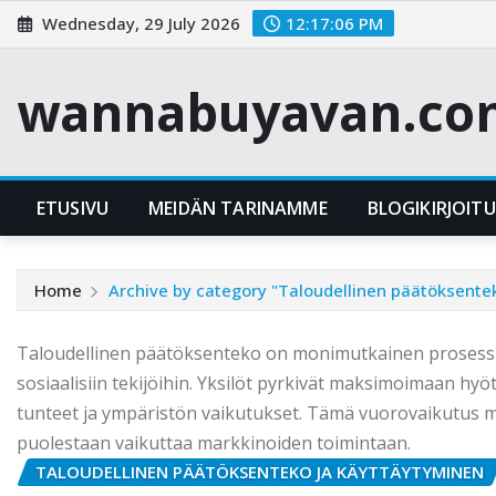
Skip
Wednesday, 29 July 2026
12:17:07 PM
to
content
wannabuyavan.co
ETUSIVU
MEIDÄN TARINAMME
BLOGIKIRJOIT
Home
Archive by category "Taloudellinen päätöksente
Taloudellinen päätöksenteko on monimutkainen prosessi, j
sosiaalisiin tekijöihin. Yksilöt pyrkivät maksimoimaan hy
tunteet ja ympäristön vaikutukset. Tämä vuorovaikutus muo
puolestaan vaikuttaa markkinoiden toimintaan.
TALOUDELLINEN PÄÄTÖKSENTEKO JA KÄYTTÄYTYMINEN