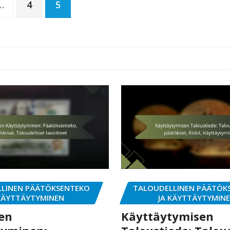
…
4
5
LINEN PÄÄTÖKSENTEKO
TALOUDELLINEN PÄÄTÖK
 KÄYTTÄYTYMINEN
JA KÄYTTÄYTYMIN
ien
Käyttäytymisen