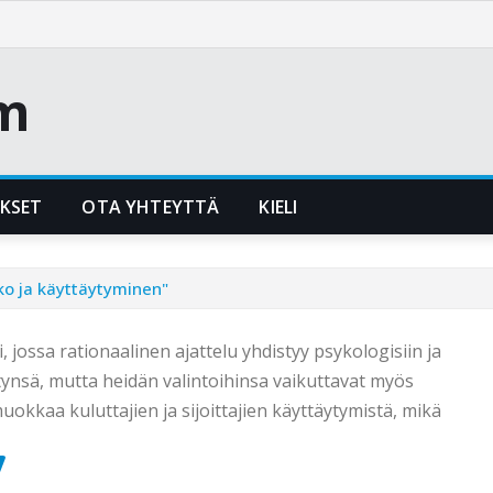
m
UKSET
OTA YHTEYTTÄ
KIELI
ko ja käyttäytyminen"
ossa rationaalinen ajattelu yhdistyy psykologisiin ja
ötynsä, mutta heidän valintoihinsa vaikuttavat myös
kkaa kuluttajien ja sijoittajien käyttäytymistä, mikä