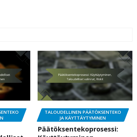
SENTEKO
TALOUDELLINEN PÄÄTÖKSENTEKO
EN
JA KÄYTTÄYTYMINEN
Päätöksentekoprosessi: