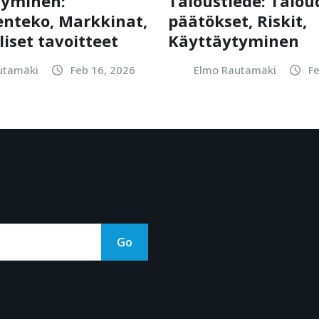
tyminen:
Taloustiede: Taloud
nteko, Markkinat,
päätökset, Riskit,
liset tavoitteet
Käyttäytyminen
utamäki
Feb 16, 2026
Elmo Rautamäki
F
Go