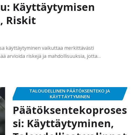
lu: Käyttäytymisen
 Riskit
sa käyttäytyminen vaikuttaa merkittävästi
ä arvioida riskejä ja mahdollisuuksia, jotta…
TALOUDELLINEN PÄÄTÖKSENTEKO JA
KÄYTTÄYTYMINEN
Päätöksentekoproses
si: Käyttäytyminen,