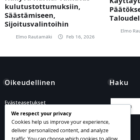
Käyttäy
kulutustottumuksiin,
Päätökse
Säästämiseen,
Taloudel
Sijoitusvalintoihin
Elmo Ra
Elmo Rautamäki
Feb 16, 2026
Oikeudellinen
Haku
Evästeasetukset
We respect your privacy
Ota yhteyttä
Cookies help us improve your experience,
Tietosuojapolitiikka
deliver personalized content, and analyze
Meidän tarinamme
traffic. You can choose which cookies to allow