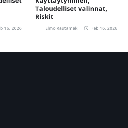
elliset
Käyttäytyminen,
Taloudelliset valinnat,
Riskit
eb 16, 2026
Elmo Rautamäki
Feb 16, 2026