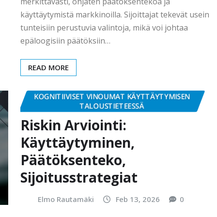
merkittävästi, ohjaten päätöksentekoa ja
käyttäytymistä markkinoilla. Sijoittajat tekevät usein
tunteisiin perustuvia valintoja, mikä voi johtaa
epäloogisiin päätöksiin…
READ MORE
KOGNITIIVISET VINOUMAT KÄYTTÄYTYMISEN
TALOUSTIETEESSÄ
Riskin Arviointi:
Käyttäytyminen,
Päätöksenteko,
Sijoitusstrategiat
Elmo Rautamäki
Feb 13, 2026
0