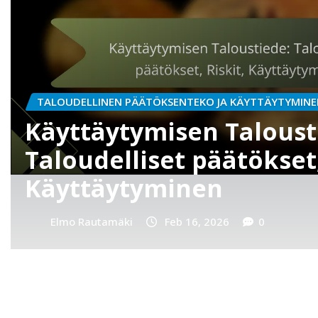
TALOUDELLINEN PÄÄTÖKSENTEKO JA KÄYTTÄYTYMIN
Päätöksentekoprosessi
Käyttäytyminen, Taloud
valinnat, Riskit
Elmo Rautamäki
Feb 16, 2026
0