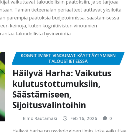
ijät vaikuttavat taloudellisiin päätöksiin, ja se tarjoaa
taan. Tämän tieteenalan periaatteet auttavat yksilöitä
än parempia päätöksiä budjetoinnissa, säästämisessä
eteen keinoja, kuten kognitiivisten vinoumien
antaa taloudellista hyvinvointia.
KOGNITIIVISET VINOUMAT KÄYTTÄYTYMISEN
TALOUSTIETEESSÄ
Häilyvä Harha: Vaikutus
kulutustottumuksiin,
Säästämiseen,
Sijoitusvalintoihin
Elmo Rautamäki
Feb 16, 2026
0
Häilyvä harha on psykologinen ilmiö, joka vaikuttaa