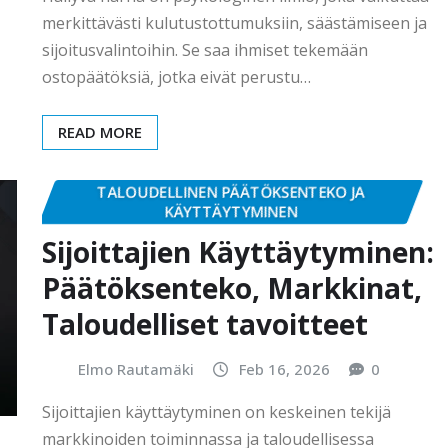
merkittävästi kulutustottumuksiin, säästämiseen ja
sijoitusvalintoihin. Se saa ihmiset tekemään
ostopäätöksiä, jotka eivät perustu…
READ MORE
TALOUDELLINEN PÄÄTÖKSENTEKO JA
KÄYTTÄYTYMINEN
Sijoittajien Käyttäytyminen:
Päätöksenteko, Markkinat,
Taloudelliset tavoitteet
Elmo Rautamäki
Feb 16, 2026
0
Sijoittajien käyttäytyminen on keskeinen tekijä
markkinoiden toiminnassa ja taloudellisessa