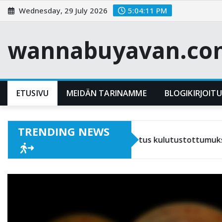
Skip
Wednesday, 29 July 2026
5:04:12 PM
to
content
wannabuyavan.co
ETUSIVU
MEIDÄN TARINAMME
BLOGIKIRJOIT
TRENDING NEWS
Häilyvä Harha: Vaikutus kulutustottumuksiin, Säästämise