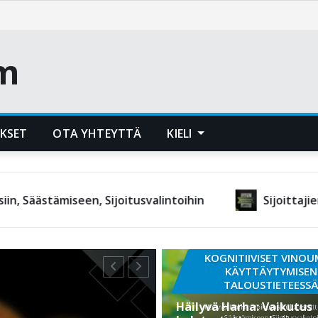
m
UKSET
OTA YHTEYTTÄ
KIELI
en, Sijoitusvalintoihin
Sijoittajien Käyttäytym
KOGNITIIVISET VINO
KÄYTTÄYTYMISEN
TALOUSTIETEESS
Häilyvä Harha: Vaikutus