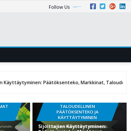
Follow Us
inen: Päätöksenteko, Markkinat, Taloudelliset tavoitteet
UMAT
TALOUDELLINEN
PÄÄTÖKSENTEKO JA
Ä
KÄYTTÄYTYMINEN
Sijoittajien Käyttäytyminen: