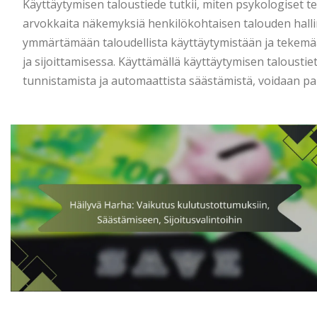
Käyttäytymisen taloustiede tutkii, miten psykologiset tek
arvokkaita näkemyksiä henkilökohtaisen talouden hallin
ymmärtämään taloudellista käyttäytymistään ja tekemä
ja sijoittamisessa. Käyttämällä käyttäytymisen talousti
tunnistamista ja automaattista säästämistä, voidaan par