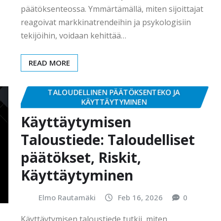
päätöksenteossa. Ymmärtämällä, miten sijoittajat
reagoivat markkinatrendeihin ja psykologisiin
tekijöihin, voidaan kehittää…
READ MORE
TALOUDELLINEN PÄÄTÖKSENTEKO JA
KÄYTTÄYTYMINEN
Käyttäytymisen
Taloustiede: Taloudelliset
päätökset, Riskit,
Käyttäytyminen
Elmo Rautamäki
Feb 16, 2026
0
Käyttäytymisen taloustiede tutkii, miten