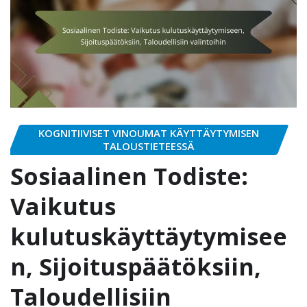
KOGNITIIVISET VINOUMAT KÄYTTÄYTYMISEN
TALOUSTIETEESSÄ
Sosiaalinen Todiste:
Vaikutus
kulutuskäyttäytymisee
n, Sijoituspäätöksiin,
Taloudellisiin