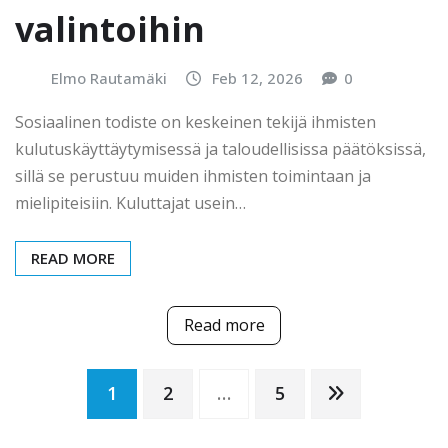
valintoihin
Elmo Rautamäki
Feb 12, 2026
0
Sosiaalinen todiste on keskeinen tekijä ihmisten
kulutuskäyttäytymisessä ja taloudellisissa päätöksissä,
sillä se perustuu muiden ihmisten toimintaan ja
mielipiteisiin. Kuluttajat usein…
READ MORE
Read more
Posts
1
2
…
5