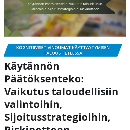
KOGNITIIVISET VINOUMAT KÄYTTÄYTYMISEN
TALOUSTIETEESSÄ
Käytännön
Päätöksenteko:
Vaikutus taloudellisiin
valintoihin,
Sijoitusstrategioihin,
Riskinottoon