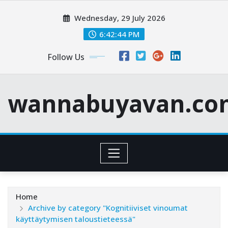
Skip
Wednesday, 29 July 2026
to
content
6:42:46 PM
Follow Us
wannabuyavan.co
Home
Archive by category "Kognitiiviset vinoumat
käyttäytymisen taloustieteessä"