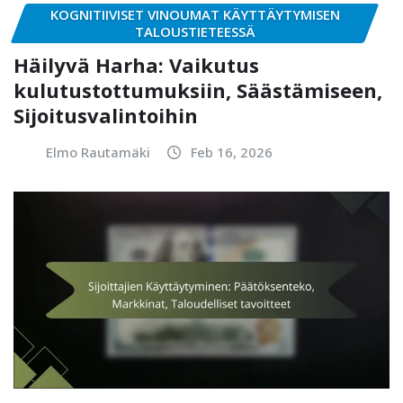
KOGNITIIVISET VINOUMAT KÄYTTÄYTYMISEN
TALOUSTIETEESSÄ
Häilyvä Harha: Vaikutus
kulutustottumuksiin, Säästämiseen,
Sijoitusvalintoihin
Elmo Rautamäki
Feb 16, 2026