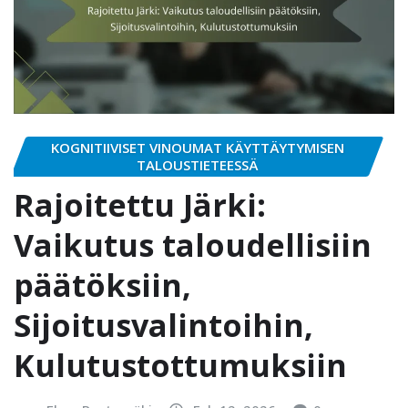
KOGNITIIVISET VINOUMAT KÄYTTÄYTYMISEN
TALOUSTIETEESSÄ
Rajoitettu Järki:
Vaikutus taloudellisiin
päätöksiin,
Sijoitusvalintoihin,
Kulutustottumuksiin