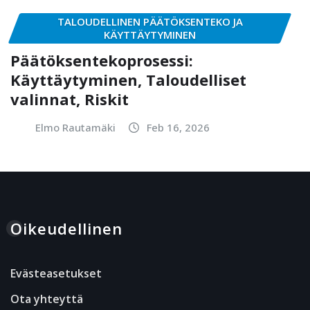
TALOUDELLINEN PÄÄTÖKSENTEKO JA
KÄYTTÄYTYMINEN
Päätöksentekoprosessi:
Käyttäytyminen, Taloudelliset
valinnat, Riskit
Elmo Rautamäki
Feb 16, 2026
Oikeudellinen
Evästeasetukset
Ota yhteyttä