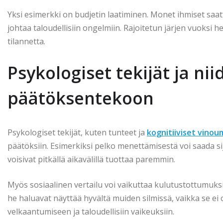
Yksi esimerkki on budjetin laatiminen. Monet ihmiset saatt
johtaa taloudellisiin ongelmiin. Rajoitetun järjen vuoksi 
tilannetta.
Psykologiset tekijät ja ni
päätöksentekoon
Psykologiset tekijät, kuten tunteet ja
kognitiiviset vinou
päätöksiin. Esimerkiksi pelko menettämisestä voi saada sijoi
voisivat pitkällä aikavälillä tuottaa paremmin.
Myös sosiaalinen vertailu voi vaikuttaa kulutustottumuksiin.
he haluavat näyttää hyvältä muiden silmissä, vaikka se ei o
velkaantumiseen ja taloudellisiin vaikeuksiin.