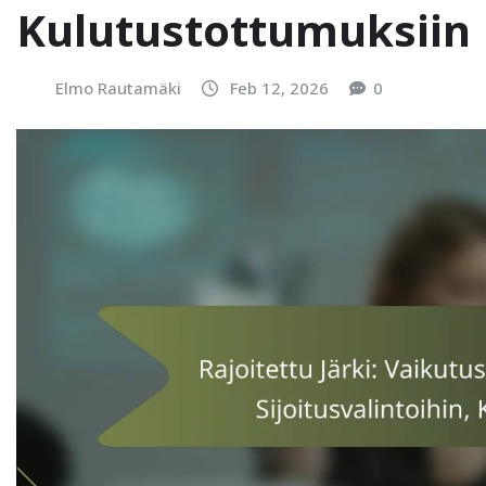
Kulutustottumuksiin
Elmo Rautamäki
Feb 12, 2026
0