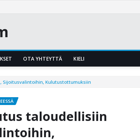
m
UKSET
OTA YHTEYTTÄ
KIELI
n, Sijoitusvalintoihin, Kulutustottumuksiin
EESSÄ
utus taloudellisiin
lintoihin,