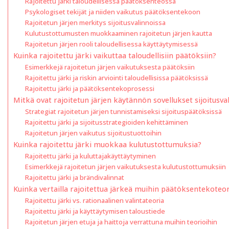
Rajoitettu järki taloudellisessa päätöksenteossa
Psykologiset tekijät ja niiden vaikutus päätöksentekoon
Rajoitetun järjen merkitys sijoitusvalinnoissa
Kulutustottumusten muokkaaminen rajoitetun järjen kautta
Rajoitetun järjen rooli taloudellisessa käyttäytymisessä
Kuinka rajoitettu järki vaikuttaa taloudellisiin päätöksiin?
Esimerkkejä rajoitetun järjen vaikutuksesta päätöksiin
Rajoitettu järki ja riskin arviointi taloudellisissa päätöksissä
Rajoitettu järki ja päätöksentekoprosessi
Mitkä ovat rajoitetun järjen käytännön sovellukset sijoitusva
Strategiat rajoitetun järjen tunnistamiseksi sijoituspäätöksissä
Rajoitettu järki ja sijoitusstrategioiden kehittäminen
Rajoitetun järjen vaikutus sijoitustuottoihin
Kuinka rajoitettu järki muokkaa kulutustottumuksia?
Rajoitettu järki ja kuluttajakäyttäytyminen
Esimerkkejä rajoitetun järjen vaikutuksesta kulutustottumuksiin
Rajoitettu järki ja brändivalinnat
Kuinka vertailla rajoitettua järkeä muihin päätöksentekoteor
Rajoitettu järki vs. rationaalinen valintateoria
Rajoitettu järki ja käyttäytymisen taloustiede
Rajoitetun järjen etuja ja haittoja verrattuna muihin teorioihin