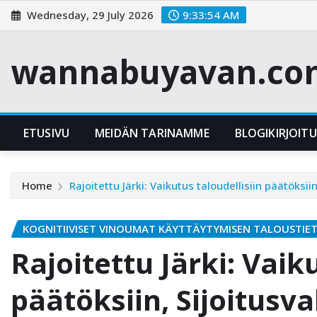
Skip
Wednesday, 29 July 2026
9:33:55 AM
to
content
wannabuyavan.co
ETUSIVU
MEIDÄN TARINAMME
BLOGIKIRJOIT
Home
Rajoitettu Järki: Vaikutus taloudellisiin päätöksii
KOGNITIIVISET VINOUMAT KÄYTTÄYTYMISEN TALOUSTIET
Rajoitettu Järki: Vaik
päätöksiin, Sijoitusva