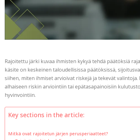
Rajoitettu järki kuvaa ihmisten kykyä tehdä päätöksiä raja
käsite on keskeinen taloudellisissa päätöksissä, sijoitusva
siihen, miten ihmiset arvioivat riskejä ja tekevät valintoja
alhaiseen riskin arviointiin tai epätasapainoisiin kulutus
hyvinvointiin.
Key sections in the article:
Mitkä ovat rajoitetun järjen perusperiaatteet?