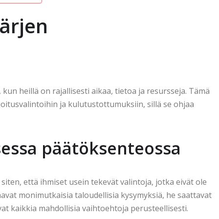
järjen
kun heillä on rajallisesti aikaa, tietoa ja resursseja. Tämä
ijoitusvalintoihin ja kulutustottumuksiin, sillä se ohjaa
lisessa päätöksenteossa
iten, että ihmiset usein tekevät valintoja, jotka eivät ole
taavat monimutkaisia taloudellisia kysymyksiä, he saattavat
t kaikkia mahdollisia vaihtoehtoja perusteellisesti.