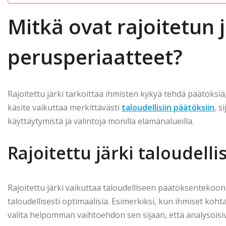
Mitkä ovat rajoitetun 
perusperiaatteet?
Rajoitettu järki tarkoittaa ihmisten kykyä tehdä päätöksiä, 
käsite vaikuttaa merkittävästi
taloudellisiin päätöksiin
, s
käyttäytymistä ja valintoja monilla elämänalueilla.
Rajoitettu järki taloudel
Rajoitettu järki vaikuttaa taloudelliseen päätöksentekoon s
taloudellisesti optimaalisia. Esimerkiksi, kun ihmiset koh
valita helpomman vaihtoehdon sen sijaan, että analysoisiva