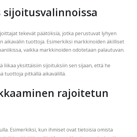
 sijoitusvalinnoissa
sijoittajat tekevät päätöksiä, jotka perustuvat lyhyen
kän aikavälin tuottoja. Esimerkiksi markkinoiden äkilliset
aniikissa, vaikka markkinoiden odotetaan palautuvan.
liikaa yksittäisiin sijoituksiin sen sijaan, että he
 tuottoja pitkällä aikavälillä.
kaaminen rajoitetun
la. Esimerkiksi, kun ihmiset ovat tietoisia omista