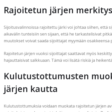
Rajoitetun järjen merkitys
Sijoitusvalinnoissa rajoitettu järki voi johtaa siihen, että 
aikavälin tunteisiin sen sijaan, että he tarkastelisivat pit
muutokset voivat saada sijoittajat myymään osakkeensa p
Rajoitetun järjen vuoksi sijoittajat saattavat myös keskittyä 
hajauttaisivat salkkuaan. Tämä voi lisätä riskiä ja heikentää
Kulutustottumusten muok
järjen kautta
Kulutustottumuksia voidaan muokata rajoitetun järjen avul