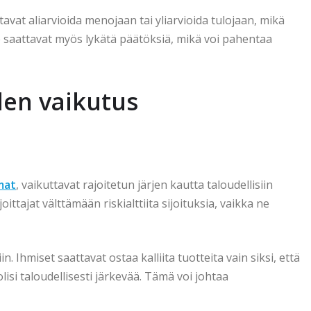
avat aliarvioida menojaan tai yliarvioida tulojaan, mikä
he saattavat myös lykätä päätöksiä, mikä voi pahentaa
iden vaikutus
mat
, vaikuttavat rajoitetun järjen kautta taloudellisiin
ttajat välttämään riskialttiita sijoituksia, vaikka ne
 Ihmiset saattavat ostaa kalliita tuotteita vain siksi, että
lisi taloudellisesti järkevää. Tämä voi johtaa