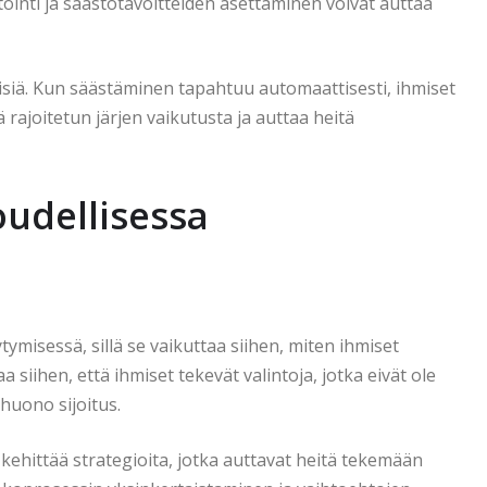
tointi ja säästötavoitteiden asettaminen voivat auttaa
lisiä. Kun säästäminen tapahtuu automaattisesti, ihmiset
rajoitetun järjen vaikutusta ja auttaa heitä
oudellisessa
tymisessä, sillä se vaikuttaa siihen, miten ihmiset
 siihen, että ihmiset tekevät valintoja, jotka eivät ole
 huono sijoitus.
 kehittää strategioita, jotka auttavat heitä tekemään