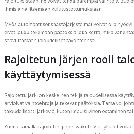
rajoituksistaan, he voivat tehdä parempia valintoja. Budje
ihmisiä hallitsemaan kulutustottumuksiaan.
Myös automaattiset säästöjärjestelmät voivat olla hyödyl
eivät joudu tekemään päätöksiä joka kerta, mikä vähentää 
saavuttamaan taloudelliset tavoitteensa.
Rajoitetun järjen rooli tal
käyttäytymisessä
Rajoitettu järki on keskeinen tekijä taloudellisessa käyttäy
arvioivat vaihtoehtoja ja tekevät päätöksiä. Tämä voi johtaa
taloudellisesti järkeviä, kuten impulsiivinen ostaminen tai
Ymmärtämällä rajoitetun järjen vaikutuksia, yksilöt voivat