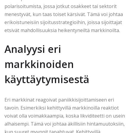
polarisoitumista, jossa jotkut osakkeet tai sektorit
menestyvät, kun taas toiset kärsivät. Tämä voi johtaa
erikoistuneisiin sijoitusstrategioihin, joissa sijoittajat
etsivät mahdollisuuksia heikentyneiltä markkinoilta.
Analyysi eri
markkinoiden
käyttäytymisestä
Eri markkinat reagoivat paniikkisijoittamiseen eri
tavoin. Esimerkiksi kehittyvillä markkinoilla reaktiot
voivat olla voimakkaampia, koska likviditeetti on usein
alhaisempi. Tämä voi johtaa äkillisiin hintamuutoksiin,
kun suuret myynnit tapahtuvat. Kehittyvillä