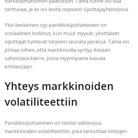
harkitsemattomiin päätöksiin. Tämä tunne voi olla
tarttuvaa, ja se voi levitä nopeasti sijoittajayhteisössä.
Yksi keskeinen syy paniikkisijoittamiseen on
sosiaalinen todistus; kun muut myyvät, yksittäiset
sijoittajat tuntevat tarpeen seurata perässä. Tämä voi
johtaa siihen, että markkinoilla syntyy itseään
vahvistava kierre, jossa myyntipaine kasvaa
entisestään.
Yhteys markkinoiden
volatiliteettiin
Paniikkisijoittaminen on tiiviisti sidoksissa
markkinoiden volatiliteettiin, joka tarkoittaa hintojen