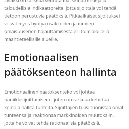
Lisäksi on tärkeää seurata markkinatrendejä ja
taloudellisia indikaattoreita, jotta sijoittaja voi tehdä
tietoon perustuvia päätöksiä. Pitkäaikaiset sijoitukset
voivat myös hyötyä osakkeiden ja muiden
omaisuuserien hajauttamisesta eri toimialoille ja
maantieteellisille alueille.
Emotionaalisen
päätöksenteon hallinta
Emotionaalinen päätöksenteko voi johtaa
paniikkisijoittamiseen, joten on tärkeää kehittää
keinoja hallita tunteita. Sijoittajien tulisi tunnistaa omat
tunteensa ja reaktionsa markkinoiden muutoksiin,
jotta he voivat tehdä rationaalisia päätöksiä.