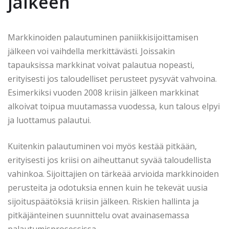
jälkeen
Markkinoiden palautuminen paniikkisijoittamisen
jälkeen voi vaihdella merkittävästi. Joissakin
tapauksissa markkinat voivat palautua nopeasti,
erityisesti jos taloudelliset perusteet pysyvät vahvoina.
Esimerkiksi vuoden 2008 kriisin jälkeen markkinat
alkoivat toipua muutamassa vuodessa, kun talous elpyi
ja luottamus palautui.
Kuitenkin palautuminen voi myös kestää pitkään,
erityisesti jos kriisi on aiheuttanut syvää taloudellista
vahinkoa. Sijoittajien on tärkeää arvioida markkinoiden
perusteita ja odotuksia ennen kuin he tekevät uusia
sijoituspäätöksiä kriisin jälkeen. Riskien hallinta ja
pitkäjänteinen suunnittelu ovat avainasemassa
palautumisprosessissa.