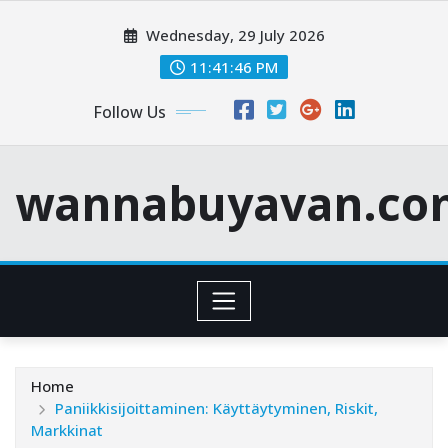
Skip
Wednesday, 29 July 2026
to
content
11:41:47 PM
Follow Us
wannabuyavan.co
Home
Paniikkisijoittaminen: Käyttäytyminen, Riskit,
Markkinat