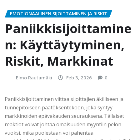
EMOTIONAALINEN SIJOITTAMINEN JA RISKIT
Paniikkisijoittamine
n: Käyttäytyminen,
Riskit, Markkinat
Elmo Rautamäki
Feb 3, 2026
0
Paniikkisijoittaminen viittaa sijoittajien äkilliseen ja
tunnepitoiseen päätöksentekoon, joka syntyy
markkinoiden epävakauden seurauksena. Tällaiset
reaktiot voivat johtaa omaisuuden myyntiin pelon
vuoksi, mikä puolestaan voi pahentaa