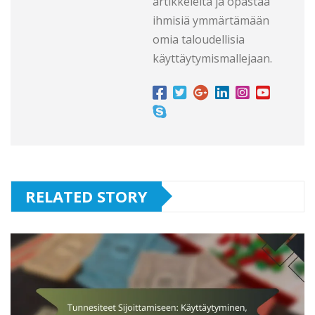
artikkeleita ja opastaa
ihmisiä ymmärtämään
omia taloudellisia
käyttäytymismallejaan.
RELATED STORY