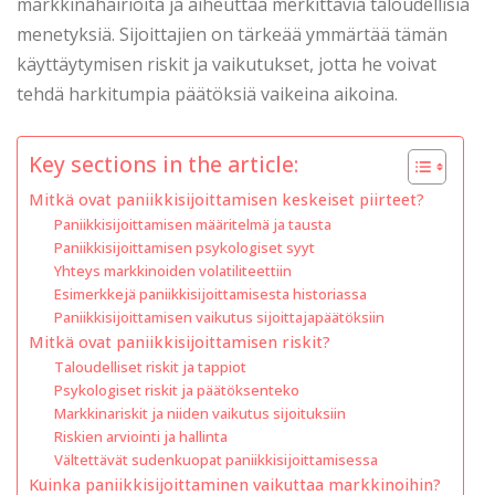
markkinahäiriöitä ja aiheuttaa merkittäviä taloudellisia
menetyksiä. Sijoittajien on tärkeää ymmärtää tämän
käyttäytymisen riskit ja vaikutukset, jotta he voivat
tehdä harkitumpia päätöksiä vaikeina aikoina.
Key sections in the article:
Mitkä ovat paniikkisijoittamisen keskeiset piirteet?
Paniikkisijoittamisen määritelmä ja tausta
Paniikkisijoittamisen psykologiset syyt
Yhteys markkinoiden volatiliteettiin
Esimerkkejä paniikkisijoittamisesta historiassa
Paniikkisijoittamisen vaikutus sijoittajapäätöksiin
Mitkä ovat paniikkisijoittamisen riskit?
Taloudelliset riskit ja tappiot
Psykologiset riskit ja päätöksenteko
Markkinariskit ja niiden vaikutus sijoituksiin
Riskien arviointi ja hallinta
Vältettävät sudenkuopat paniikkisijoittamisessa
Kuinka paniikkisijoittaminen vaikuttaa markkinoihin?