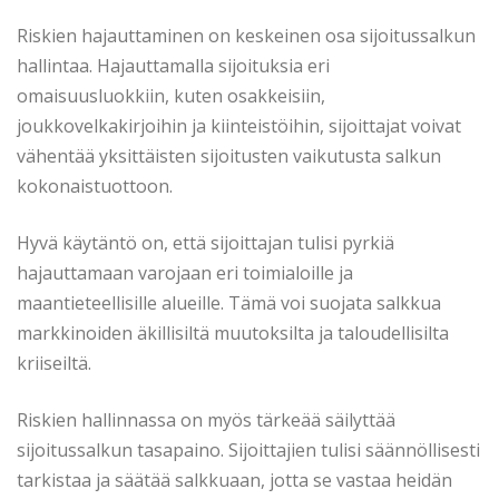
Riskien hajauttaminen on keskeinen osa sijoitussalkun
hallintaa. Hajauttamalla sijoituksia eri
omaisuusluokkiin, kuten osakkeisiin,
joukkovelkakirjoihin ja kiinteistöihin, sijoittajat voivat
vähentää yksittäisten sijoitusten vaikutusta salkun
kokonaistuottoon.
Hyvä käytäntö on, että sijoittajan tulisi pyrkiä
hajauttamaan varojaan eri toimialoille ja
maantieteellisille alueille. Tämä voi suojata salkkua
markkinoiden äkillisiltä muutoksilta ja taloudellisilta
kriiseiltä.
Riskien hallinnassa on myös tärkeää säilyttää
sijoitussalkun tasapaino. Sijoittajien tulisi säännöllisesti
tarkistaa ja säätää salkkuaan, jotta se vastaa heidän