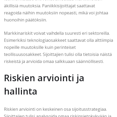
äkillisiä muutoksia. Paniikkisijoittajat saattavat
reagoida näihin muutoksiin nopeasti, mikä voi johtaa
huonoihin päätöksiin.
Markkinariskit voivat vaihdella suuresti eri sektoreilla.
Esimerkiksi teknologiaosakkeet saattavat olla alttiimpia
nopeille muutoksille kuin perinteiset
teollisuusosakkeet. Sijoittajien tulisi olla tietoisia näistä
riskeistä ja arvioida omaa salkkuaan säännöllisesti.
Riskien arviointi ja
hallinta
Riskien arviointi on keskeinen osa sijoitusstrategiaa.
Sijoittajien tulisi analysoida omaa riskinsietokykyään ja