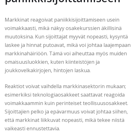
Markkinat reagoivat paniikkisijoittamiseen usein
voimakkaasti, mikä näkyy osakekurssien äkillisinä
muutoksina. Kun sijoittajat myyvät nopeasti, kysyntä
laskee ja hinnat putoavat, mikä voi johtaa laajempaan
markkinahäiriöön. Tämä voi aiheuttaa myös muiden
omaisuusluokkien, kuten kiinteistöjen ja
joukkovelkakirjojen, hintojen laskua.
Reaktiot voivat vaihdella markkinasektorin mukaan;
esimerkiksi teknologiaosakkeet saattavat reagoida
voimakkaammin kuin perinteiset teollisuusosakkeet.
Sijoittajien pelko ja epävarmuus voivat johtaa siihen,
että markkinat liikkuvat nopeasti, mikä tekee niistä
vaikeasti ennustettavia.