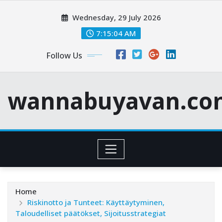
Skip
Wednesday, 29 July 2026
to
content
7:15:05 AM
Follow Us
wannabuyavan.co
Home
Riskinotto ja Tunteet: Käyttäytyminen,
Taloudelliset päätökset, Sijoitusstrategiat