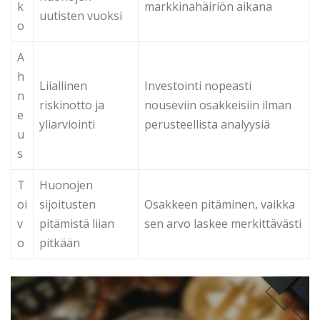
k
markkinahäiriön aikana
uutisten vuoksi
o
A
h
Liiallinen
Investointi nopeasti
n
riskinotto ja
nouseviin osakkeisiin ilman
e
yliarviointi
perusteellista analyysiä
u
s
T
Huonojen
oi
sijoitusten
Osakkeen pitäminen, vaikka
v
pitämistä liian
sen arvo laskee merkittävästi
o
pitkään