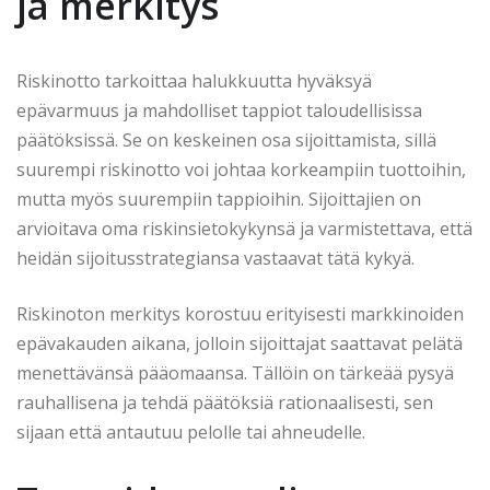
ja merkitys
Riskinotto tarkoittaa halukkuutta hyväksyä
epävarmuus ja mahdolliset tappiot taloudellisissa
päätöksissä. Se on keskeinen osa sijoittamista, sillä
suurempi riskinotto voi johtaa korkeampiin tuottoihin,
mutta myös suurempiin tappioihin. Sijoittajien on
arvioitava oma riskinsietokykynsä ja varmistettava, että
heidän sijoitusstrategiansa vastaavat tätä kykyä.
Riskinoton merkitys korostuu erityisesti markkinoiden
epävakauden aikana, jolloin sijoittajat saattavat pelätä
menettävänsä pääomaansa. Tällöin on tärkeää pysyä
rauhallisena ja tehdä päätöksiä rationaalisesti, sen
sijaan että antautuu pelolle tai ahneudelle.