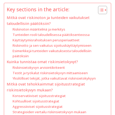
Key sections in the article:
Mitkä ovat riskinoton ja tunteiden vaikutukset
taloudellisiin päätöksiin?
Riskinoton määritelmä ja merkitys
Tunteiden rooli taloudellisessa päätöksenteossa
Käyttäytymisrahoituksen perusperiaatteet
Riskinotto ja sen vaikutus sijoituskäyttäytymiseen
Esimerkkejä tunteiden vaikutuksesta taloudellisiin
päätöksiin
Kuinka tunnistaa omat riskinsietokyvyt?
Riskinsietokyvyn arviointikriteerit
Testit ja työkalut riskinsietokyvyn mittaamiseen
Yksilölliset tekijät, jotka vaikuttavat riskinsietokykyyn
Mitkä ovat tehokkaimmat sijoitusstrategiat
riskinsietokyvyn mukaan?
Konservatiiviset sijoitusstrategiat
Kohtuulliset sijoitusstrategiat
Aggressiiviset sijoitusstrategiat
Strategioiden vertailu riskinsietokyvyn mukaan