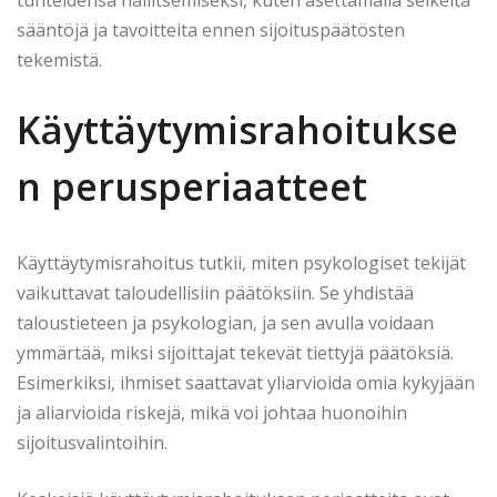
tunteidensa hallitsemiseksi, kuten asettamalla selkeitä
sääntöjä ja tavoitteita ennen sijoituspäätösten
tekemistä.
Käyttäytymisrahoitukse
n perusperiaatteet
Käyttäytymisrahoitus tutkii, miten psykologiset tekijät
vaikuttavat taloudellisiin päätöksiin. Se yhdistää
taloustieteen ja psykologian, ja sen avulla voidaan
ymmärtää, miksi sijoittajat tekevät tiettyjä päätöksiä.
Esimerkiksi, ihmiset saattavat yliarvioida omia kykyjään
ja aliarvioida riskejä, mikä voi johtaa huonoihin
sijoitusvalintoihin.