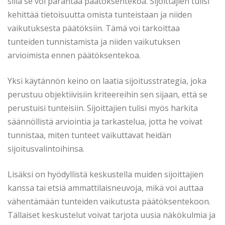
sillä se voi parantaa päätöksentekoa. Sijoittajien tulisi
kehittää tietoisuutta omista tunteistaan ja niiden
vaikutuksesta päätöksiin. Tämä voi tarkoittaa
tunteiden tunnistamista ja niiden vaikutuksen
arvioimista ennen päätöksentekoa.
Yksi käytännön keino on laatia sijoitusstrategia, joka
perustuu objektiivisiin kriteereihin sen sijaan, että se
perustuisi tunteisiin. Sijoittajien tulisi myös harkita
säännöllistä arviointia ja tarkastelua, jotta he voivat
tunnistaa, miten tunteet vaikuttavat heidän
sijoitusvalintoihinsa.
Lisäksi on hyödyllistä keskustella muiden sijoittajien
kanssa tai etsiä ammattilaisneuvoja, mikä voi auttaa
vähentämään tunteiden vaikutusta päätöksentekoon.
Tällaiset keskustelut voivat tarjota uusia näkökulmia ja