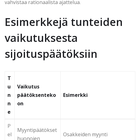
vahvistaa rationaalista ajattelua.
Esimerkkejä tunteiden
vaikutuksesta
sijoituspäätöksiin
T
u
Vaikutus
n
päätöksenteko
Esimerkki
n
on
e
P
Myyntipäätökset
el
Osakkeiden myynti
huonojen