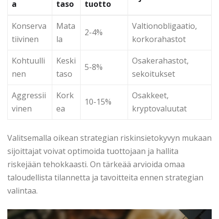
a
taso
tuotto
Konserva
Mata
Valtionobligaatio,
2-4%
tiivinen
la
korkorahastot
Kohtuulli
Keski
Osakerahastot,
5-8%
nen
taso
sekoitukset
Aggressii
Kork
Osakkeet,
10-15%
vinen
ea
kryptovaluutat
Valitsemalla oikean strategian riskinsietokyvyn mukaan
sijoittajat voivat optimoida tuottojaan ja hallita
riskejään tehokkaasti. On tärkeää arvioida omaa
taloudellista tilannetta ja tavoitteita ennen strategian
valintaa.