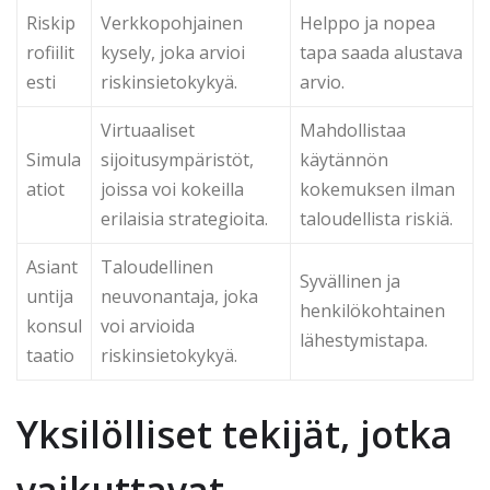
Riskip
Verkkopohjainen
Helppo ja nopea
rofiilit
kysely, joka arvioi
tapa saada alustava
esti
riskinsietokykyä.
arvio.
Virtuaaliset
Mahdollistaa
Simula
sijoitusympäristöt,
käytännön
atiot
joissa voi kokeilla
kokemuksen ilman
erilaisia strategioita.
taloudellista riskiä.
Asiant
Taloudellinen
Syvällinen ja
untija
neuvonantaja, joka
henkilökohtainen
konsul
voi arvioida
lähestymistapa.
taatio
riskinsietokykyä.
Yksilölliset tekijät, jotka
vaikuttavat