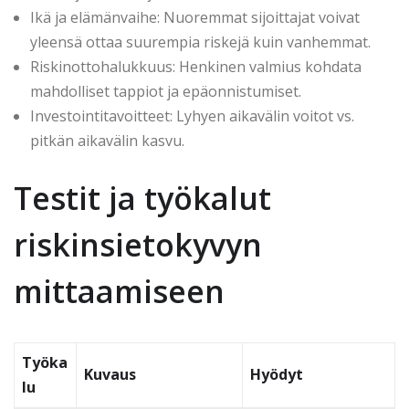
Ikä ja elämänvaihe: Nuoremmat sijoittajat voivat
yleensä ottaa suurempia riskejä kuin vanhemmat.
Riskinottohalukkuus: Henkinen valmius kohdata
mahdolliset tappiot ja epäonnistumiset.
Investointitavoitteet: Lyhyen aikavälin voitot vs.
pitkän aikavälin kasvu.
Testit ja työkalut
riskinsietokyvyn
mittaamiseen
Työka
Kuvaus
Hyödyt
lu