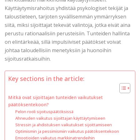
Käyttäytymisrahoitus yhdistää psykologiset tekijät ja
taloustieteen, tarjoten syvällisemmän ymmärryksen
siitä, miksi sijoittajat tekevät valintoja, jotka eivät aina
perustu rationaalisiin perusteisiin. Tunteiden hallinta
on elintärkeää, sillä impulsiiviset päätökset voivat
johtaa taloudellisiin menetyksiin ja huonoihin
sijoitusratkaisuihin.
Key sections in the article:
Mitkä ovat sijoittajan tunteiden vaikutukset
päätöksentekoon?
Pelon rooli sijoituspäätöksissä
Ahneuden vaikutus sijoittajan käyttäytymiseen
Stressin ja ahdistuksen vaikutukset sijoittamiseen
Optimismin ja pessimismiin vaikutus päätöksentekoon
Emootioiden vaikutus markkinatrendeihin