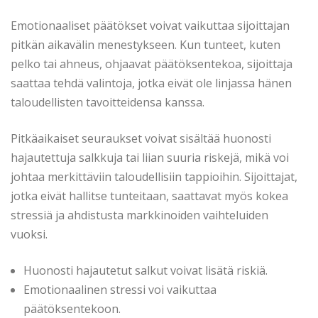
Emotionaaliset päätökset voivat vaikuttaa sijoittajan
pitkän aikavälin menestykseen. Kun tunteet, kuten
pelko tai ahneus, ohjaavat päätöksentekoa, sijoittaja
saattaa tehdä valintoja, jotka eivät ole linjassa hänen
taloudellisten tavoitteidensa kanssa.
Pitkäaikaiset seuraukset voivat sisältää huonosti
hajautettuja salkkuja tai liian suuria riskejä, mikä voi
johtaa merkittäviin taloudellisiin tappioihin. Sijoittajat,
jotka eivät hallitse tunteitaan, saattavat myös kokea
stressiä ja ahdistusta markkinoiden vaihteluiden
vuoksi.
Huonosti hajautetut salkut voivat lisätä riskiä.
Emotionaalinen stressi voi vaikuttaa
päätöksentekoon.