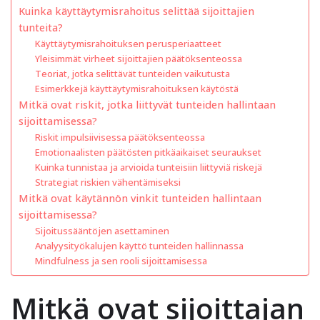
Kuinka käyttäytymisrahoitus selittää sijoittajien
tunteita?
Käyttäytymisrahoituksen perusperiaatteet
Yleisimmät virheet sijoittajien päätöksenteossa
Teoriat, jotka selittävät tunteiden vaikutusta
Esimerkkejä käyttäytymisrahoituksen käytöstä
Mitkä ovat riskit, jotka liittyvät tunteiden hallintaan
sijoittamisessa?
Riskit impulsiivisessa päätöksenteossa
Emotionaalisten päätösten pitkäaikaiset seuraukset
Kuinka tunnistaa ja arvioida tunteisiin liittyviä riskejä
Strategiat riskien vähentämiseksi
Mitkä ovat käytännön vinkit tunteiden hallintaan
sijoittamisessa?
Sijoitussääntöjen asettaminen
Analyysityökalujen käyttö tunteiden hallinnassa
Mindfulness ja sen rooli sijoittamisessa
Mitkä ovat sijoittajan