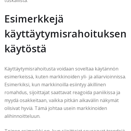
tuskallista.
Esimerkkejä
käyttäytymisrahoituksen
käytöstä
Käyttäytymisrahoitusta voidaan soveltaa käytännön
esimerkeissä, kuten markkinoiden yli- ja aliarvioinnissa.
Esimerkiksi, kun markkinoilla esiintyy äkillinen
romahdus, sijoittajat saattavat reagoida paniikissa ja
myydä osakkeitaan, vaikka pitkän aikavälin näkymät
olisivat hyviä. Tämä johtaa usein markkinoiden
alihinnoitteluun.
Toinen esimerkki on, kun sijoittajat seuraavat trendejä