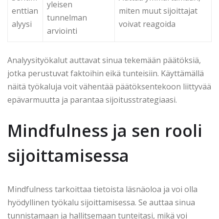
yleisen
enttian
miten muut sijoittajat
tunnelman
alyysi
voivat reagoida
arviointi
Analyysityökalut auttavat sinua tekemään päätöksiä,
jotka perustuvat faktoihin eikä tunteisiin. Käyttämällä
näitä työkaluja voit vähentää päätöksentekoon liittyvää
epävarmuutta ja parantaa sijoitusstrategiaasi.
Mindfulness ja sen rooli
sijoittamisessa
Mindfulness tarkoittaa tietoista läsnäoloa ja voi olla
hyödyllinen työkalu sijoittamisessa. Se auttaa sinua
tunnistamaan ja hallitsemaan tunteitasi, mikä voi