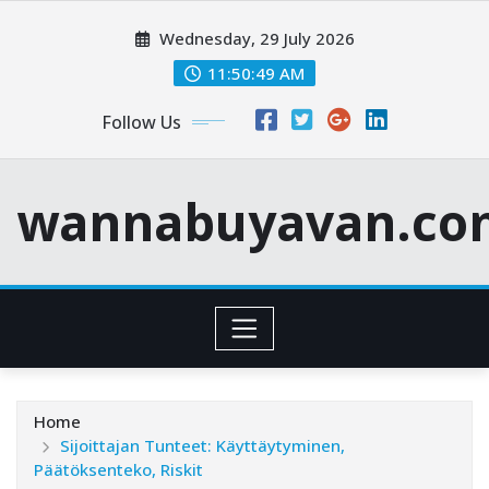
Skip
Wednesday, 29 July 2026
to
content
11:50:50 AM
Follow Us
wannabuyavan.co
Home
Sijoittajan Tunteet: Käyttäytyminen,
Päätöksenteko, Riskit