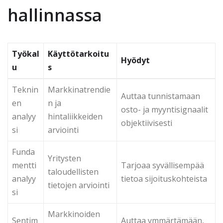
hallinnassa
Työkal
Käyttötarkoitu
Hyödyt
u
s
Teknin
Markkinatrendie
Auttaa tunnistamaan
en
n ja
osto- ja myyntisignaalit
analyy
hintaliikkeiden
objektiivisesti
si
arviointi
Funda
Yritysten
mentti
Tarjoaa syvällisempää
taloudellisten
analyy
tietoa sijoituskohteista
tietojen arviointi
si
Markkinoiden
Sentim
Auttaa ymmärtämään,