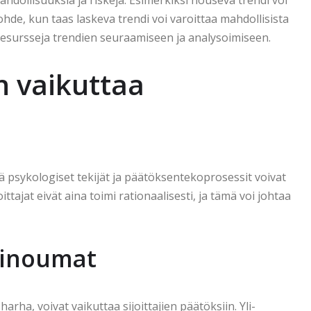
ahdollisuuksia ja riskejä. Esimerkiksi nouseva trendi voi
kohde, kun taas laskeva trendi voi varoittaa mahdollisista
 ja resursseja trendien seuraamiseen ja analysoimiseen.
n vaikuttaa
lä psykologiset tekijät ja päätöksentekoprosessit voivat
ittajat eivät aina toimi rationaalisesti, ja tämä voi johtaa
vinoumat
rha, voivat vaikuttaa sijoittajien päätöksiin. Yli-