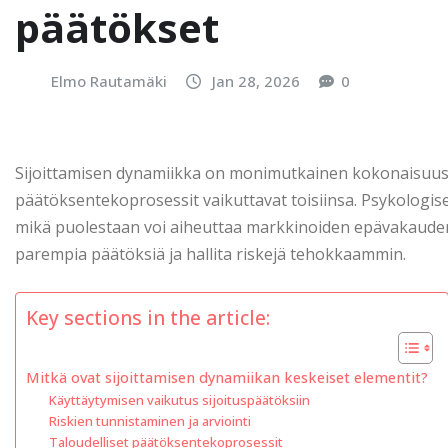
päätökset
Elmo Rautamäki
Jan 28, 2026
0
Sijoittamisen dynamiikka on monimutkainen kokonaisuus, j
päätöksentekoprosessit vaikuttavat toisiinsa. Psykologiset 
mikä puolestaan voi aiheuttaa markkinoiden epävakauden.
parempia päätöksiä ja hallita riskejä tehokkaammin.
Key sections in the article:
Mitkä ovat sijoittamisen dynamiikan keskeiset elementit?
Käyttäytymisen vaikutus sijoituspäätöksiin
Riskien tunnistaminen ja arviointi
Taloudelliset päätöksentekoprosessit