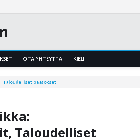
m
UKSET
OTA YHTEYTTÄ
KIELI
, Taloudelliset päätökset
ikka:
t, Taloudelliset