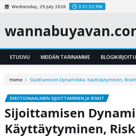
Skip
Wednesday, 29 July 2026
3:31:53 PM
to
content
wannabuyavan.co
ETUSIVU
MEIDÄN TARINAMME
BLOGIKIRJOIT
Home
Sijoittamisen Dynamiikka: Käyttäytyminen, Riskit
EMOTIONAALINEN SIJOITTAMINEN JA RISKIT
Sijoittamisen Dynami
Käyttäytyminen, Riski