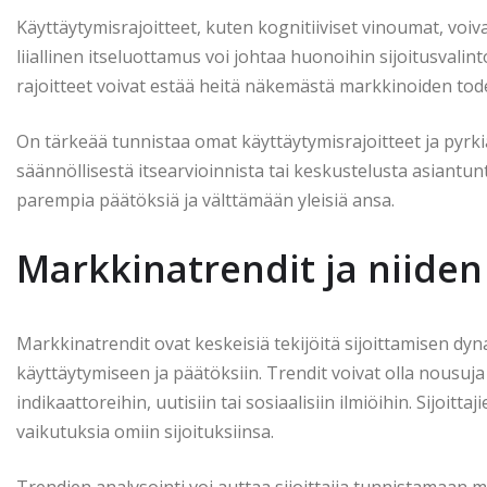
Käyttäytymisrajoitteet, kuten kognitiiviset vinoumat, voiv
liiallinen itseluottamus voi johtaa huonoihin sijoitusvalinto
rajoitteet voivat estää heitä näkemästä markkinoiden todel
On tärkeää tunnistaa omat käyttäytymisrajoitteet ja pyrkiä 
säännöllisestä itsearvioinnista tai keskustelusta asiantu
parempia päätöksiä ja välttämään yleisiä ansa.
Markkinatrendit ja niiden
Markkinatrendit ovat keskeisiä tekijöitä sijoittamisen dynam
käyttäytymiseen ja päätöksiin. Trendit voivat olla nousuja t
indikaattoreihin, uutisiin tai sosiaalisiin ilmiöihin. Sijoitt
vaikutuksia omiin sijoituksiinsa.