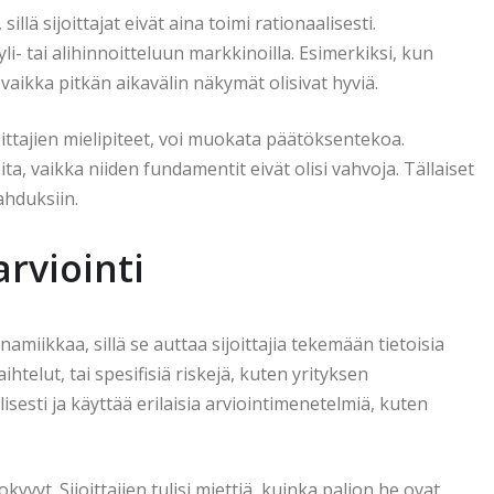
llä sijoittajat eivät aina toimi rationaalisesti.
li- tai alihinnoitteluun markkinoilla. Esimerkiksi, kun
 vaikka pitkän aikavälin näkymät olisivat hyviä.
oittajien mielipiteet, voi muokata päätöksentekoa.
ita, vaikka niiden fundamentit eivät olisi vahvoja. Tällaiset
ahduksiin.
rviointi
miikkaa, sillä se auttaa sijoittajia tekemään tietoisia
ihtelut, tai spesifisiä riskejä, kuten yrityksen
öllisesti ja käyttää erilaisia arviointimenetelmiä, kuten
vyt. Sijoittajien tulisi miettiä, kuinka paljon he ovat