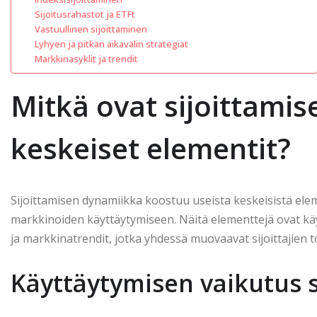
Sijoitusrahastot ja ETFt
Vastuullinen sijoittaminen
Lyhyen ja pitkän aikavälin strategiat
Markkinasyklit ja trendit
Mitkä ovat sijoittami
keskeiset elementit?
Sijoittamisen dynamiikka koostuu useista keskeisistä ele
markkinoiden käyttäytymiseen. Näitä elementtejä ovat käy
ja markkinatrendit, jotka yhdessä muovaavat sijoittajien 
Käyttäytymisen vaikutus s