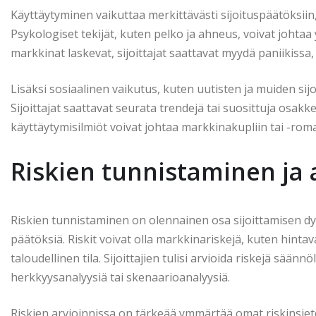
Käyttäytyminen vaikuttaa merkittävästi sijoituspäätöksiin, si
Psykologiset tekijät, kuten pelko ja ahneus, voivat johtaa y
markkinat laskevat, sijoittajat saattavat myydä paniikissa,
Lisäksi sosiaalinen vaikutus, kuten uutisten ja muiden sij
Sijoittajat saattavat seurata trendejä tai suosittuja osakke
käyttäytymisilmiöt voivat johtaa markkinakupliin tai -rom
Riskien tunnistaminen ja a
Riskien tunnistaminen on olennainen osa sijoittamisen dyna
päätöksiä. Riskit voivat olla markkinariskejä, kuten hintava
taloudellinen tila. Sijoittajien tulisi arvioida riskejä säänn
herkkyysanalyysiä tai skenaarioanalyysiä.
Riskien arvioinnissa on tärkeää ymmärtää omat riskinsietoky