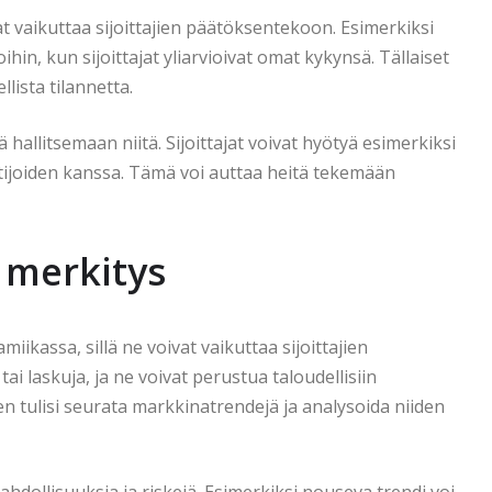
at vaikuttaa sijoittajien päätöksentekoon. Esimerkiksi
ihin, kun sijoittajat yliarvioivat omat kykynsä. Tällaiset
lista tilannetta.
hallitsemaan niitä. Sijoittajat voivat hyötyä esimerkiksi
ntijoiden kanssa. Tämä voi auttaa heitä tekemään
 merkitys
iikassa, sillä ne voivat vaikuttaa sijoittajien
ai laskuja, ja ne voivat perustua taloudellisiin
ajien tulisi seurata markkinatrendejä ja analysoida niiden