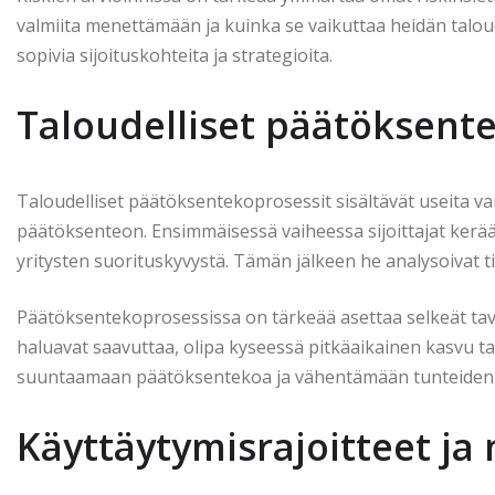
valmiita menettämään ja kuinka se vaikuttaa heidän talou
sopivia sijoituskohteita ja strategioita.
Taloudelliset päätöksent
Taloudelliset päätöksentekoprosessit sisältävät useita va
päätöksenteon. Ensimmäisessä vaiheessa sijoittajat keräävä
yritysten suorituskyvystä. Tämän jälkeen he analysoivat tie
Päätöksentekoprosessissa on tärkeää asettaa selkeät tavoitt
haluavat saavuttaa, olipa kyseessä pitkäaikainen kasvu tai 
suuntaamaan päätöksentekoa ja vähentämään tunteiden 
Käyttäytymisrajoitteet ja 