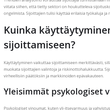
Trendien analysointi voi auttaa sijoittajia tunnistamaan m
viitata siihen, että tietty sektori on houkutteleva sijoitus
ongelmista. Sijoittajien tulisi käyttää erilaisia työkaluja
Kuinka käyttäytymine
sijoittamiseen?
Käyttäytyminen vaikuttaa sijoittamiseen merkittävästi, sil
muokata sijoittajien valintoja ja riskinottohalukkuutta. Sijo
virheellisiin päätöksiin ja markkinoiden epävakauteen.
Yleisimmät psykologiset 
Psykologiset vinoumat, kuten yli-itsevarmuus ja vahvistusha