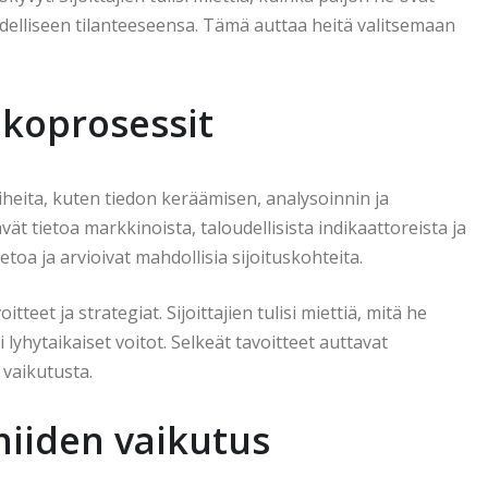
delliseen tilanteeseensa. Tämä auttaa heitä valitsemaan
ekoprosessit
iheita, kuten tiedon keräämisen, analysoinnin ja
t tietoa markkinoista, taloudellisista indikaattoreista ja
toa ja arvioivat mahdollisia sijoituskohteita.
eet ja strategiat. Sijoittajien tulisi miettiä, mitä he
lyhytaikaiset voitot. Selkeät tavoitteet auttavat
vaikutusta.
niiden vaikutus