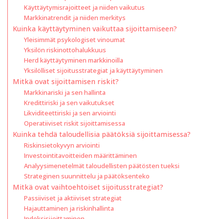
Käyttäytymisrajoitteet ja niiden vaikutus
Markkinatrendit ja niiden merkitys
Kuinka käyttäytyminen vaikuttaa sijoittamiseen?
Yleisimmät psykologiset vinoumat
Yksilön riskinottohalukkuus
Herd käyttäytyminen markkinoilla
Yksilölliset sijoitusstrategiat ja käyttäytyminen
Mitkä ovat sijoittamisen riskit?
Markkinariski ja sen hallinta
Kredittiriski ja sen vaikutukset
Likviditeettiriski ja sen arviointi
Operatiiviset riskit sijoittamisessa
Kuinka tehdä taloudellisia päätöksiä sijoittamisessa?
Riskinsietokyvyn arviointi
Investointitavoitteiden määrittäminen
Analyysimenetelmät taloudellisten päätösten tueksi
Strateginen suunnittelu ja päätöksenteko
Mitkä ovat vaihtoehtoiset sijoitusstrategiat?
Passiiviset ja aktiiviset strategiat
Hajauttaminen ja riskinhallinta
Indeksisijoittaminen