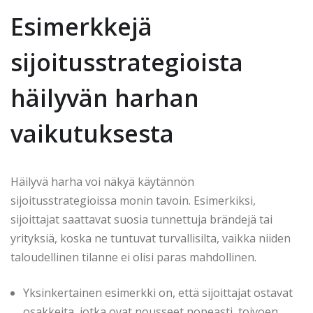
Esimerkkejä
sijoitusstrategioista
häilyvän harhan
vaikutuksesta
Häilyvä harha voi näkyä käytännön
sijoitusstrategioissa monin tavoin. Esimerkiksi,
sijoittajat saattavat suosia tunnettuja brändejä tai
yrityksiä, koska ne tuntuvat turvallisilta, vaikka niiden
taloudellinen tilanne ei olisi paras mahdollinen.
Yksinkertainen esimerkki on, että sijoittajat ostavat
osakkeita, jotka ovat nousseet nopeasti, toivoen,