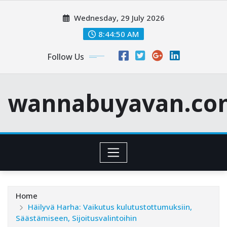
Skip
Wednesday, 29 July 2026
to
content
8:44:51 AM
Follow Us
wannabuyavan.co
Home
Häilyvä Harha: Vaikutus kulutustottumuksiin,
Säästämiseen, Sijoitusvalintoihin