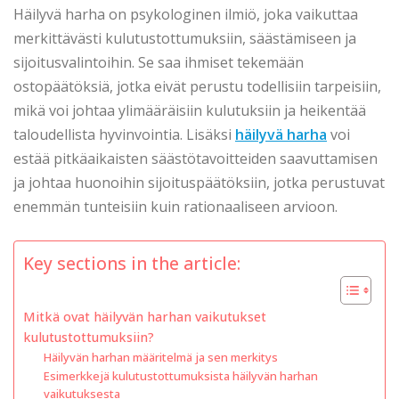
Häilyvä harha on psykologinen ilmiö, joka vaikuttaa
merkittävästi kulutustottumuksiin, säästämiseen ja
sijoitusvalintoihin. Se saa ihmiset tekemään
ostopäätöksiä, jotka eivät perustu todellisiin tarpeisiin,
mikä voi johtaa ylimääräisiin kulutuksiin ja heikentää
taloudellista hyvinvointia. Lisäksi
häilyvä harha
voi
estää pitkäaikaisten säästötavoitteiden saavuttamisen
ja johtaa huonoihin sijoituspäätöksiin, jotka perustuvat
enemmän tunteisiin kuin rationaaliseen arvioon.
Key sections in the article:
Mitkä ovat häilyvän harhan vaikutukset
kulutustottumuksiin?
Häilyvän harhan määritelmä ja sen merkitys
Esimerkkejä kulutustottumuksista häilyvän harhan
vaikutuksesta