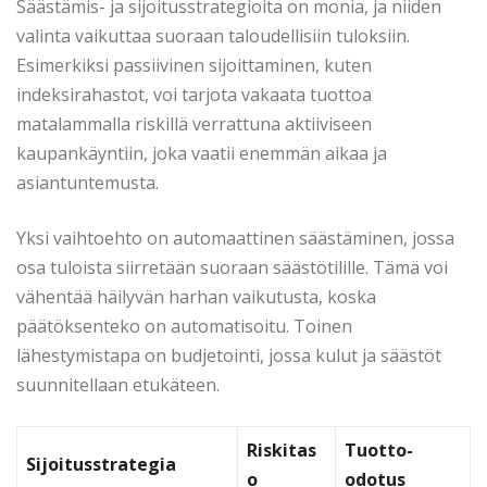
Säästämis- ja sijoitusstrategioita on monia, ja niiden
valinta vaikuttaa suoraan taloudellisiin tuloksiin.
Esimerkiksi passiivinen sijoittaminen, kuten
indeksirahastot, voi tarjota vakaata tuottoa
matalammalla riskillä verrattuna aktiiviseen
kaupankäyntiin, joka vaatii enemmän aikaa ja
asiantuntemusta.
Yksi vaihtoehto on automaattinen säästäminen, jossa
osa tuloista siirretään suoraan säästötilille. Tämä voi
vähentää häilyvän harhan vaikutusta, koska
päätöksenteko on automatisoitu. Toinen
lähestymistapa on budjetointi, jossa kulut ja säästöt
suunnitellaan etukäteen.
Riskitas
Tuotto-
Sijoitusstrategia
o
odotus