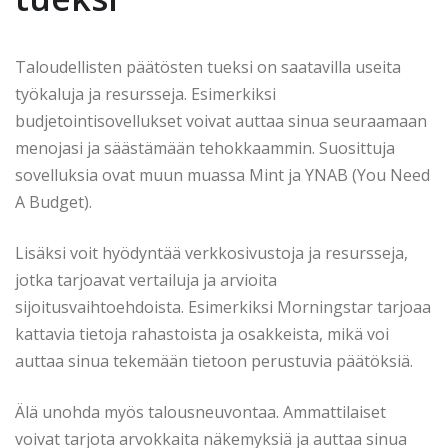
Taloudellisten päätösten tueksi on saatavilla useita
työkaluja ja resursseja. Esimerkiksi
budjetointisovellukset voivat auttaa sinua seuraamaan
menojasi ja säästämään tehokkaammin. Suosittuja
sovelluksia ovat muun muassa Mint ja YNAB (You Need
A Budget).
Lisäksi voit hyödyntää verkkosivustoja ja resursseja,
jotka tarjoavat vertailuja ja arvioita
sijoitusvaihtoehdoista. Esimerkiksi Morningstar tarjoaa
kattavia tietoja rahastoista ja osakkeista, mikä voi
auttaa sinua tekemään tietoon perustuvia päätöksiä.
Älä unohda myös talousneuvontaa. Ammattilaiset
voivat tarjota arvokkaita näkemyksiä ja auttaa sinua