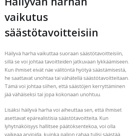
Häilyvän harhan
vaikutus
säästötavoitteisiin
Häilyvä harha vaikuttaa suoraan säästötavoitteisiin,
sillä se voi johtaa tavoitteiden jatkuvaan lykkäämiseen.
Kun ihmiset eivät näe välitöntä hyötyä säästämisestä,
he saattavat unohtaa tai vähätellä säästötavoitteitaan.
Tämä voi johtaa siihen, että säästöjen kerryttäminen
jää vähäiseksi tai jopa kokonaan unohtuu.
Lisäksi häilyvä harha voi aiheuttaa sen, että ihmiset
asettavat epärealistisia säästötavoitteita. Kun
lyhytnäköisyys hallitsee päätöksentekoa, voi olla
vaikeaa arvioida, kuinka paljon rahaa tulisi säästää