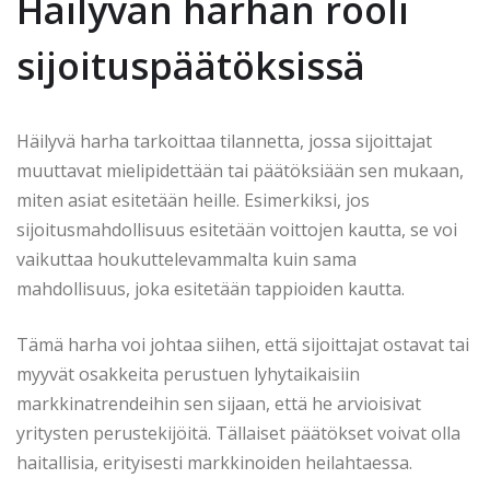
Häilyvän harhan rooli
sijoituspäätöksissä
Häilyvä harha tarkoittaa tilannetta, jossa sijoittajat
muuttavat mielipidettään tai päätöksiään sen mukaan,
miten asiat esitetään heille. Esimerkiksi, jos
sijoitusmahdollisuus esitetään voittojen kautta, se voi
vaikuttaa houkuttelevammalta kuin sama
mahdollisuus, joka esitetään tappioiden kautta.
Tämä harha voi johtaa siihen, että sijoittajat ostavat tai
myyvät osakkeita perustuen lyhytaikaisiin
markkinatrendeihin sen sijaan, että he arvioisivat
yritysten perustekijöitä. Tällaiset päätökset voivat olla
haitallisia, erityisesti markkinoiden heilahtaessa.