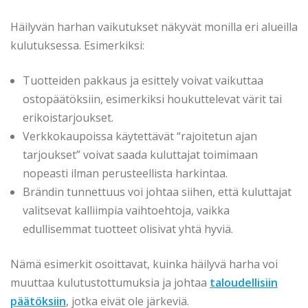
Häilyvän harhan vaikutukset näkyvät monilla eri alueilla
kulutuksessa. Esimerkiksi:
Tuotteiden pakkaus ja esittely voivat vaikuttaa
ostopäätöksiin, esimerkiksi houkuttelevat värit tai
erikoistarjoukset.
Verkkokaupoissa käytettävät “rajoitetun ajan
tarjoukset” voivat saada kuluttajat toimimaan
nopeasti ilman perusteellista harkintaa.
Brändin tunnettuus voi johtaa siihen, että kuluttajat
valitsevat kalliimpia vaihtoehtoja, vaikka
edullisemmat tuotteet olisivat yhtä hyviä.
Nämä esimerkit osoittavat, kuinka häilyvä harha voi
muuttaa kulutustottumuksia ja johtaa
taloudellisiin
päätöksiin
, jotka eivät ole järkeviä.