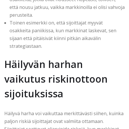
että nousu jatkuu, vaikka markkinoilla ei olisi vahvoja
perusteita.
Toinen esimerkki on, että sijoittajat myyvät
osakkeita paniikissa, kun markkinat laskevat, sen
sijaan että pitäisivät kiinni pitkän aikavälin
strategiastaan.
Häilyvän harhan
vaikutus riskinottoon
sijoituksissa
Häilyvä harha voi vaikuttaa merkittävästi siihen, kuinka
paljon riskiä sijoittajat ovat valmiita ottamaan.
Sijoittajat saattavat aliarvioida riskejä, kun markkinat