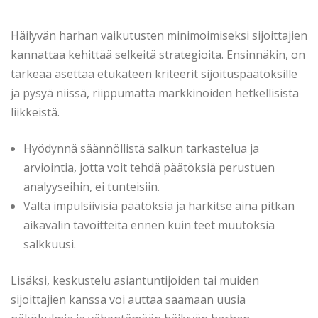
Häilyvän harhan vaikutusten minimoimiseksi sijoittajien
kannattaa kehittää selkeitä strategioita. Ensinnäkin, on
tärkeää asettaa etukäteen kriteerit sijoituspäätöksille
ja pysyä niissä, riippumatta markkinoiden hetkellisistä
liikkeistä.
Hyödynnä säännöllistä salkun tarkastelua ja
arviointia, jotta voit tehdä päätöksiä perustuen
analyyseihin, ei tunteisiin.
Vältä impulsiivisia päätöksiä ja harkitse aina pitkän
aikavälin tavoitteita ennen kuin teet muutoksia
salkkuusi.
Lisäksi, keskustelu asiantuntijoiden tai muiden
sijoittajien kanssa voi auttaa saamaan uusia