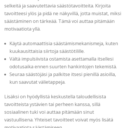
selkeitä ja saavutettavia säästötavoitteita. Kirjoita
tavoitteesi ylös ja pidä ne näkyvillä, jotta muistat, miksi
säästäminen on tärkeää. Tämä voi auttaa pitämään
motivaatiota yllä.
Käytä automaattisia säästämismekanismeja, kuten
kuukausittaisia siirtoja säästötilille.
Vältä impulsiivista ostamista asettamalla itsellesi
odotusaika ennen suurten hankintojen tekemistä.
Seuraa säästöjäsi ja palkitse itsesi pienillä asioilla,
kun saavutat välietappeja.
Lisäksi on hyödyllistä keskustella taloudellisista
tavoitteista ystävien tai perheen kanssa, sillä
sosiaalinen tuki voi auttaa pitämään sinut
vastuullisena. Yhteiset tavoitteet voivat myös lisätä
motivaatiota säästämiseen.