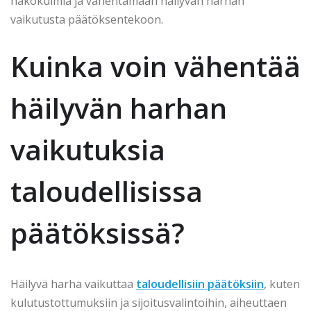
näkökulmia ja vähentämään häilyvän harhan
vaikutusta päätöksentekoon.
Kuinka voin vähentää
häilyvän harhan
vaikutuksia
taloudellisissa
päätöksissä?
Häilyvä harha vaikuttaa
taloudellisiin päätöksiin
, kuten
kulutustottumuksiin ja sijoitusvalintoihin, aiheuttaen