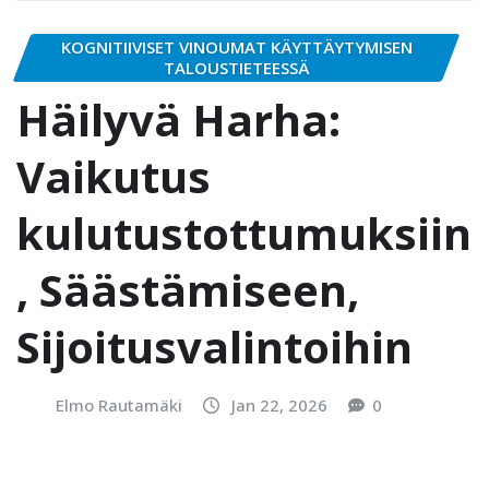
KOGNITIIVISET VINOUMAT KÄYTTÄYTYMISEN
TALOUSTIETEESSÄ
Häilyvä Harha:
Vaikutus
kulutustottumuksiin
, Säästämiseen,
Sijoitusvalintoihin
Elmo Rautamäki
Jan 22, 2026
0