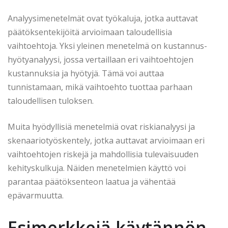
Analyysimenetelmät ovat työkaluja, jotka auttavat
päätöksentekijöitä arvioimaan taloudellisia
vaihtoehtoja. Yksi yleinen menetelmä on kustannus-
hyötyanalyysi, jossa vertaillaan eri vaihtoehtojen
kustannuksia ja hyötyjä. Tämä voi auttaa
tunnistamaan, mikä vaihtoehto tuottaa parhaan
taloudellisen tuloksen.
Muita hyödyllisiä menetelmiä ovat riskianalyysi ja
skenaariotyöskentely, jotka auttavat arvioimaan eri
vaihtoehtojen riskejä ja mahdollisia tulevaisuuden
kehityskulkuja. Näiden menetelmien käyttö voi
parantaa päätöksenteon laatua ja vähentää
epävarmuutta.
Esimerkkejä käytännön