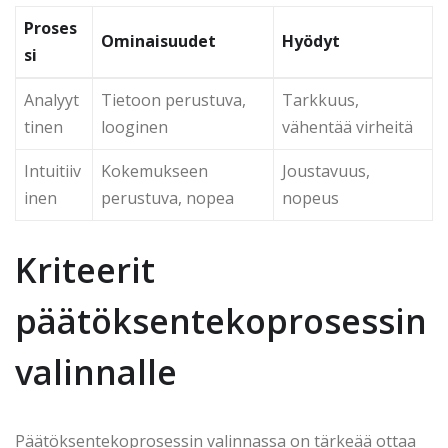
Proses
Ominaisuudet
Hyödyt
si
Analyyt
Tietoon perustuva,
Tarkkuus,
tinen
looginen
vähentää virheitä
Intuitiiv
Kokemukseen
Joustavuus,
inen
perustuva, nopea
nopeus
Kriteerit
päätöksentekoprosessin
valinnalle
Päätöksentekoprosessin valinnassa on tärkeää ottaa