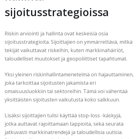
sijoitusstrategioissa
Riskin arviointi ja hallinta ovat keskeisiä osia
sijoitusstrategioita. Sijoittajien on ymmärrettävä, mitkä
tekijät vaikuttavat riskeihin, kuten markkinahäiriöt,
taloudelliset muutokset ja geopoliittiset tapahtumat.
Yksi yleinen riskinhallintamenetelmä on hajauttaminen,
joka tarkoittaa sijoitusten jakamista eri
omaisuusluokkiin tai sektoreihin. Tämä voi vähentää
yksittäisten sijoitusten vaikutusta koko salkkuun.
Lisäksi sijoittajien tulisi käyttää stop-loss -käskyjä,
jotka auttavat rajoittamaan tappioita, sekä seurata
jatkuvasti markkinatrendejä ja taloudellisia uutisia.