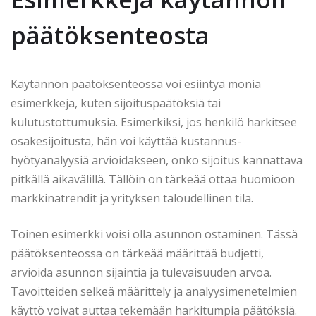
päätöksenteosta
Käytännön päätöksenteossa voi esiintyä monia
esimerkkejä, kuten sijoituspäätöksiä tai
kulutustottumuksia. Esimerkiksi, jos henkilö harkitsee
osakesijoitusta, hän voi käyttää kustannus-
hyötyanalyysiä arvioidakseen, onko sijoitus kannattava
pitkällä aikavälillä. Tällöin on tärkeää ottaa huomioon
markkinatrendit ja yrityksen taloudellinen tila.
Toinen esimerkki voisi olla asunnon ostaminen. Tässä
päätöksenteossa on tärkeää määrittää budjetti,
arvioida asunnon sijaintia ja tulevaisuuden arvoa.
Tavoitteiden selkeä määrittely ja analyysimenetelmien
käyttö voivat auttaa tekemään harkitumpia päätöksiä.