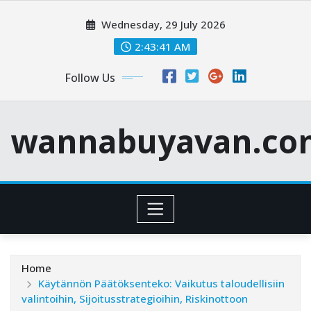
Skip
Wednesday, 29 July 2026
to
content
2:43:42 AM
Follow Us
wannabuyavan.co
Home
Käytännön Päätöksenteko: Vaikutus taloudellisiin
valintoihin, Sijoitusstrategioihin, Riskinottoon