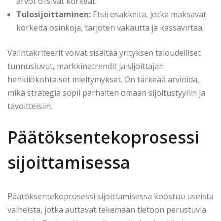
arvot olisivat korkeat.
Tulosijoittaminen:
Etsii osakkeita, jotka maksavat
korkeita osinkoja, tarjoten vakautta ja kassavirtaa.
Valintakriteerit voivat sisältää yrityksen taloudelliset
tunnusluvut, markkinatrendit ja sijoittajan
henkilökohtaiset mieltymykset. On tärkeää arvioida,
mikä strategia sopii parhaiten omaan sijoitustyyliin ja
tavoitteisiin.
Päätöksentekoprosessi
sijoittamisessa
Päätöksentekoprosessi sijoittamisessa koostuu useista
vaiheista, jotka auttavat tekemään tietoon perustuvia