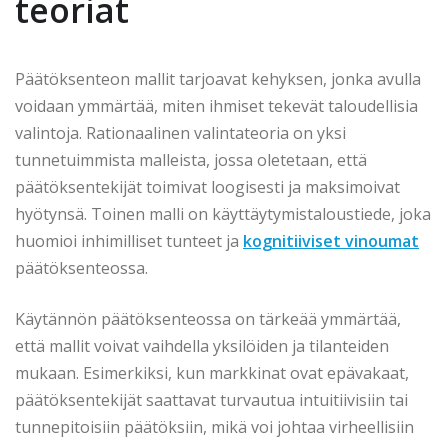
teoriat
Päätöksenteon mallit tarjoavat kehyksen, jonka avulla
voidaan ymmärtää, miten ihmiset tekevät taloudellisia
valintoja. Rationaalinen valintateoria on yksi
tunnetuimmista malleista, jossa oletetaan, että
päätöksentekijät toimivat loogisesti ja maksimoivat
hyötynsä. Toinen malli on käyttäytymistaloustiede, joka
huomioi inhimilliset tunteet ja
kognitiiviset vinoumat
päätöksenteossa.
Käytännön päätöksenteossa on tärkeää ymmärtää,
että mallit voivat vaihdella yksilöiden ja tilanteiden
mukaan. Esimerkiksi, kun markkinat ovat epävakaat,
päätöksentekijät saattavat turvautua intuitiivisiin tai
tunnepitoisiin päätöksiin, mikä voi johtaa virheellisiin