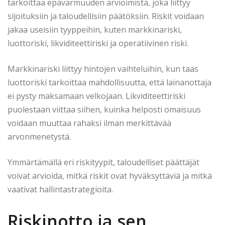
tarkoittaa epävarmuuden arvioimista, joka liittyy
sijoituksiin ja taloudellisiin päätöksiin. Riskit voidaan
jakaa useisiin tyyppeihin, kuten markkinariski,
luottoriski, likviditeettiriski ja operatiivinen riski.
Markkinariski liittyy hintojen vaihteluihin, kun taas
luottoriski tarkoittaa mahdollisuutta, että lainanottaja
ei pysty maksamaan velkojaan. Likviditeettiriski
puolestaan viittaa siihen, kuinka helposti omaisuus
voidaan muuttaa rahaksi ilman merkittävää
arvonmenetystä.
Ymmärtämällä eri riskityypit, taloudelliset päättäjät
voivat arvioida, mitkä riskit ovat hyväksyttäviä ja mitkä
vaativat hallintastrategioita.
Riskinotto ja sen