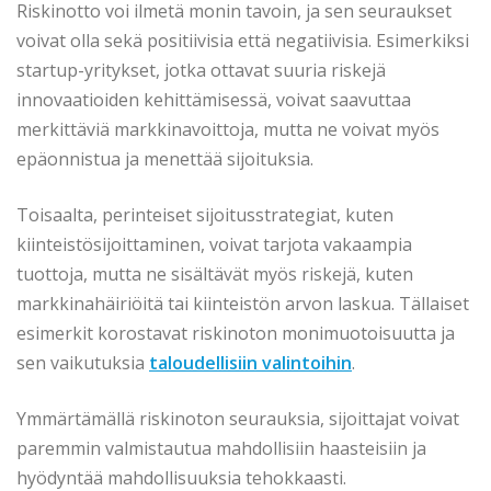
Riskinotto voi ilmetä monin tavoin, ja sen seuraukset
voivat olla sekä positiivisia että negatiivisia. Esimerkiksi
startup-yritykset, jotka ottavat suuria riskejä
innovaatioiden kehittämisessä, voivat saavuttaa
merkittäviä markkinavoittoja, mutta ne voivat myös
epäonnistua ja menettää sijoituksia.
Toisaalta, perinteiset sijoitusstrategiat, kuten
kiinteistösijoittaminen, voivat tarjota vakaampia
tuottoja, mutta ne sisältävät myös riskejä, kuten
markkinahäiriöitä tai kiinteistön arvon laskua. Tällaiset
esimerkit korostavat riskinoton monimuotoisuutta ja
sen vaikutuksia
taloudellisiin valintoihin
.
Ymmärtämällä riskinoton seurauksia, sijoittajat voivat
paremmin valmistautua mahdollisiin haasteisiin ja
hyödyntää mahdollisuuksia tehokkaasti.