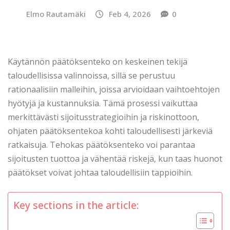
Elmo Rautamäki
Feb 4, 2026
0
Käytännön päätöksenteko on keskeinen tekijä
taloudellisissa valinnoissa, sillä se perustuu
rationaalisiin malleihin, joissa arvioidaan vaihtoehtojen
hyötyjä ja kustannuksia. Tämä prosessi vaikuttaa
merkittävästi sijoitusstrategioihin ja riskinottoon,
ohjaten päätöksentekoa kohti taloudellisesti järkeviä
ratkaisuja. Tehokas päätöksenteko voi parantaa
sijoitusten tuottoa ja vähentää riskejä, kun taas huonot
päätökset voivat johtaa taloudellisiin tappioihin.
Key sections in the article: