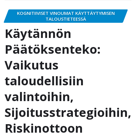
KOGNITIIVISET VINOUMAT KÄYTTÄYTYMISEN
TALOUSTIETEESSÄ
Käytännön
Päätöksenteko:
Vaikutus
taloudellisiin
valintoihin,
Sijoitusstrategioihin,
Riskinottoon