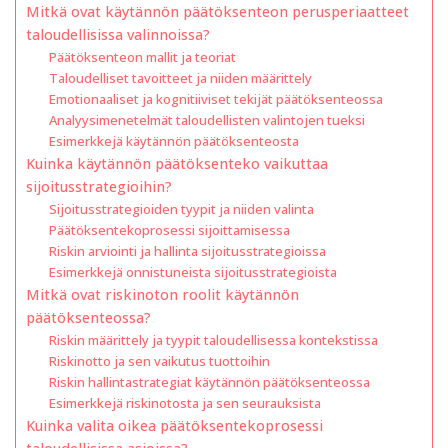
Mitkä ovat käytännön päätöksenteon perusperiaatteet
taloudellisissa valinnoissa?
Päätöksenteon mallit ja teoriat
Taloudelliset tavoitteet ja niiden määrittely
Emotionaaliset ja kognitiiviset tekijät päätöksenteossa
Analyysimenetelmät taloudellisten valintojen tueksi
Esimerkkejä käytännön päätöksenteosta
Kuinka käytännön päätöksenteko vaikuttaa
sijoitusstrategioihin?
Sijoitusstrategioiden tyypit ja niiden valinta
Päätöksentekoprosessi sijoittamisessa
Riskin arviointi ja hallinta sijoitusstrategioissa
Esimerkkejä onnistuneista sijoitusstrategioista
Mitkä ovat riskinoton roolit käytännön
päätöksenteossa?
Riskin määrittely ja tyypit taloudellisessa kontekstissa
Riskinotto ja sen vaikutus tuottoihin
Riskin hallintastrategiat käytännön päätöksenteossa
Esimerkkejä riskinotosta ja sen seurauksista
Kuinka valita oikea päätöksentekoprosessi