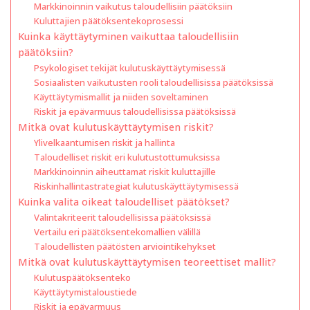
Markkinoinnin vaikutus taloudellisiin päätöksiin
Kuluttajien päätöksentekoprosessi
Kuinka käyttäytyminen vaikuttaa taloudellisiin
päätöksiin?
Psykologiset tekijät kulutuskäyttäytymisessä
Sosiaalisten vaikutusten rooli taloudellisissa päätöksissä
Käyttäytymismallit ja niiden soveltaminen
Riskit ja epävarmuus taloudellisissa päätöksissä
Mitkä ovat kulutuskäyttäytymisen riskit?
Ylivelkaantumisen riskit ja hallinta
Taloudelliset riskit eri kulutustottumuksissa
Markkinoinnin aiheuttamat riskit kuluttajille
Riskinhallintastrategiat kulutuskäyttäytymisessä
Kuinka valita oikeat taloudelliset päätökset?
Valintakriteerit taloudellisissa päätöksissä
Vertailu eri päätöksentekomallien välillä
Taloudellisten päätösten arviointikehykset
Mitkä ovat kulutuskäyttäytymisen teoreettiset mallit?
Kulutuspäätöksenteko
Käyttäytymistaloustiede
Riskit ja epävarmuus