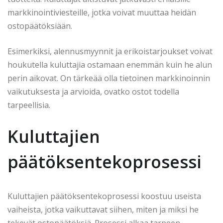
markkinointiviesteille, jotka voivat muuttaa heidän
ostopäätöksiään.
Esimerkiksi, alennusmyynnit ja erikoistarjoukset voivat
houkutella kuluttajia ostamaan enemmän kuin he alun
perin aikovat. On tärkeää olla tietoinen markkinoinnin
vaikutuksesta ja arvioida, ovatko ostot todella
tarpeellisia.
Kuluttajien
päätöksentekoprosessi
Kuluttajien päätöksentekoprosessi koostuu useista
vaiheista, jotka vaikuttavat siihen, miten ja miksi he
tekevät ostopäätöksiä. Prosessi alkaa tarpeen