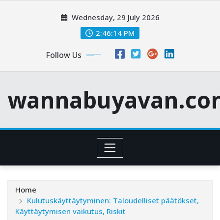
Skip
Wednesday, 29 July 2026
to
content
2:46:15 PM
Follow Us
wannabuyavan.co
Home
Kulutuskäyttäytyminen: Taloudelliset päätökset,
Käyttäytymisen vaikutus, Riskit