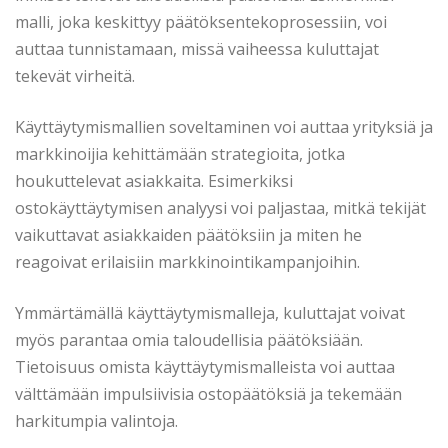
malli, joka keskittyy päätöksentekoprosessiin, voi
auttaa tunnistamaan, missä vaiheessa kuluttajat
tekevät virheitä.
Käyttäytymismallien soveltaminen voi auttaa yrityksiä ja
markkinoijia kehittämään strategioita, jotka
houkuttelevat asiakkaita. Esimerkiksi
ostokäyttäytymisen analyysi voi paljastaa, mitkä tekijät
vaikuttavat asiakkaiden päätöksiin ja miten he
reagoivat erilaisiin markkinointikampanjoihin.
Ymmärtämällä käyttäytymismalleja, kuluttajat voivat
myös parantaa omia taloudellisia päätöksiään.
Tietoisuus omista käyttäytymismalleista voi auttaa
välttämään impulsiivisia ostopäätöksiä ja tekemään
harkitumpia valintoja.