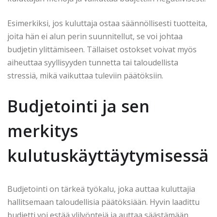
Esimerkiksi, jos kuluttaja ostaa säännöllisesti tuotteita,
joita hän ei alun perin suunnitellut, se voi johtaa
budjetin ylittämiseen. Tällaiset ostokset voivat myös
aiheuttaa syyllisyyden tunnetta tai taloudellista
stressiä, mikä vaikuttaa tuleviin päätöksiin.
Budjetointi ja sen
merkitys
kulutuskäyttäytymisessä
Budjetointi on tärkeä työkalu, joka auttaa kuluttajia
hallitsemaan taloudellisia päätöksiään. Hyvin laadittu
budjetti voi estää ylilyöntejä ja auttaa säästämään