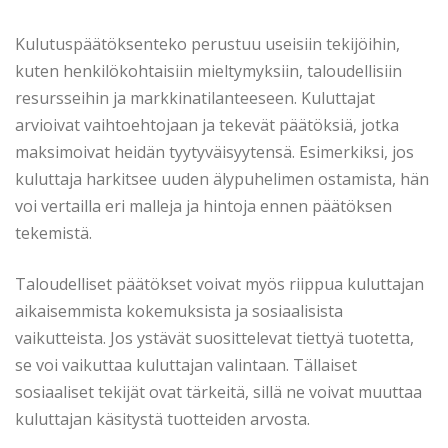
Kulutuspäätöksenteko perustuu useisiin tekijöihin,
kuten henkilökohtaisiin mieltymyksiin, taloudellisiin
resursseihin ja markkinatilanteeseen. Kuluttajat
arvioivat vaihtoehtojaan ja tekevät päätöksiä, jotka
maksimoivat heidän tyytyväisyytensä. Esimerkiksi, jos
kuluttaja harkitsee uuden älypuhelimen ostamista, hän
voi vertailla eri malleja ja hintoja ennen päätöksen
tekemistä.
Taloudelliset päätökset voivat myös riippua kuluttajan
aikaisemmista kokemuksista ja sosiaalisista
vaikutteista. Jos ystävät suosittelevat tiettyä tuotetta,
se voi vaikuttaa kuluttajan valintaan. Tällaiset
sosiaaliset tekijät ovat tärkeitä, sillä ne voivat muuttaa
kuluttajan käsitystä tuotteiden arvosta.