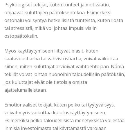
Psykologiset tekijät, kuten tunteet ja motivaatio,
ohjaavat kuluttajien päätöksentekoa. Esimerkiksi
ostohalu voi syntyä hetkellisistä tunteista, kuten ilosta
tai stressistä, mikä voi johtaa impulsiivisiin
ostopäätöksiin.
Myös käyttäytymiseen liittyvät biasit, kuten
saatavuusharha tai vahvistusharha, voivat vaikuttaa
siihen, miten kuluttajat arvioivat vaihtoehtojaan. Nämä
tekijät voivat johtaa huonoihin taloudellisiin päätöksiin,
jos kuluttajat eivät ole tietoisia omista
ajattelumalleistaan.
Emotionaaliset tekijät, kuten pelko tai tyytyväisyys,
voivat myös vaikuttaa kulutuskäyttäytymiseen.
Esimerkiksi pelko taloudellisista menetyksistä voi estää
ihmisiä investoimasta tai käyttämästä varojaan