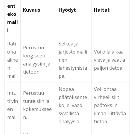
ent
Kuvaus
Hyödyt
Haitat
eko
mall
i
Rati
Selkeä ja
Perustuu
ona
järjestelmälli
Voi olla aikaa
loogiseen
aline
nen
vievä ja vaatia
analyysiin ja
n
lähestymista
paljon tietoa.
tietoon.
malli
pa.
Nopea
Voi johtaa
Intui
Perustuu
päätöksente
virheellisiin
tiivin
tunteisiin ja
ko, ei vaadi
päätöksiin
en
kokemuksee
syvällistä
ilman riittävää
malli
n.
analyysiä.
tietoa.