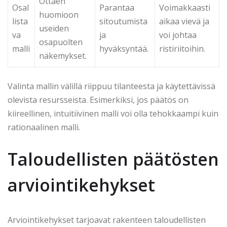
Ottaen
Osal
Parantaa
Voimakkaasti
huomioon
lista
sitoutumista
aikaa vievä ja
useiden
va
ja
voi johtaa
osapuolten
malli
hyväksyntää.
ristiriitoihin.
näkemykset.
Valinta mallin välillä riippuu tilanteesta ja käytettävissä
olevista resursseista. Esimerkiksi, jos päätös on
kiireellinen, intuitiivinen malli voi olla tehokkaampi kuin
rationaalinen malli.
Taloudellisten päätösten
arviointikehykset
Arviointikehykset tarjoavat rakenteen taloudellisten