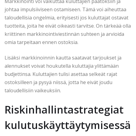
Markkinointi voi vaikuttaa kuluttajien päätöksiin ja
johtaa impulsiiviseen ostamiseen. Tämä voi aiheuttaa
taloudellisia ongelmia, erityisesti jos kuluttajat ostavat
tuotteita, joita he eivät oikeasti tarvitse. On tärkeää olla
kriittinen markkinointiviestinnän suhteen ja arvioida
omia tarpeitaan ennen ostoksia.
Lisäksi markkinoinnin kautta saatavat tarjoukset ja
alennukset voivat houkutella kuluttajia ylittämään
budjettinsa. Kuluttajien tulisi asettaa selkeät rajat
ostoksilleen ja pysyä niissä, jotta he eivät joudu
taloudellisiin vaikeuksiin.
Riskinhallintastrategiat
kulutuskäyttäytymisessä