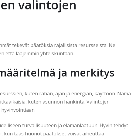
ten valintojen
yhmät tekevät päätöksiä rajallisista resursseista. Ne
en että laajemmin yhteiskuntaan.
 määritelmä ja merkitys
ät resurssien, kuten rahan, ajan ja energian, käyttöön. Nämä
 pitkäaikaisia, kuten asunnon hankinta. Valintojen
 hyvinvointiaan.
udelliseen turvallisuuteen ja elämänlaatuun. Hyvin tehdyt
en, kun taas huonot päätökset voivat aiheuttaa