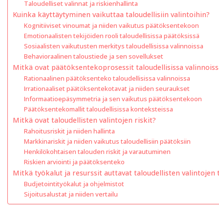
Taloudelliset valinnat ja riskienhallinta
Kuinka käyttäytyminen vaikuttaa taloudellisiin valintoihin?
Kognitiiviset vinoumat ja niiden vaikutus päätöksentekoon
Emotionaalisten tekijöiden rooli taloudellisissa päätöksissä
Sosiaalisten vaikutusten merkitys taloudellisissa valinnoissa
Behavioraalinen taloustiede ja sen sovellukset
Mitkä ovat päätöksentekoprosessit taloudellisissa valinnoiss
Rationaalinen päätöksenteko taloudellisissa valinnoissa
Irrationaaliset päätöksentekotavat ja niiden seuraukset
Informaatioepäsymmetria ja sen vaikutus päätöksentekoon
Päätöksentekomallit taloudellisissa konteksteissa
Mitkä ovat taloudellisten valintojen riskit?
Rahoitusriskit ja niiden hallinta
Markkinariskit ja niiden vaikutus taloudellisiin päätöksiin
Henkilökohtaisen talouden riskit ja varautuminen
Riskien arviointi ja päätöksenteko
Mitkä työkalut ja resurssit auttavat taloudellisten valintoje
Budjetointityökalut ja ohjelmistot
Sijoitusalustat ja niiden vertailu