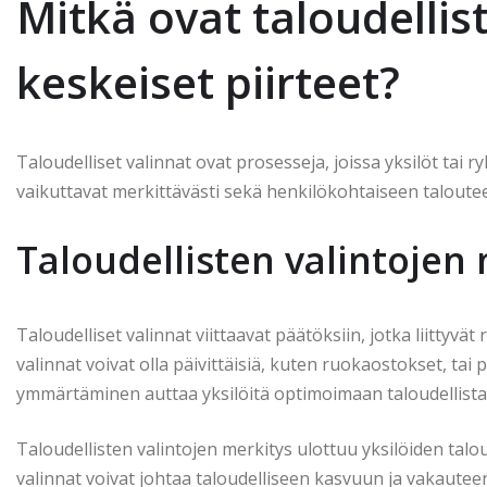
Mitkä ovat taloudellis
keskeiset piirteet?
Taloudelliset valinnat ovat prosesseja, joissa yksilöt tai r
vaikuttavat merkittävästi sekä henkilökohtaiseen taloute
Taloudellisten valintojen
Taloudelliset valinnat viittaavat päätöksiin, jotka liittyv
valinnat voivat olla päivittäisiä, kuten ruokaostokset, tai
ymmärtäminen auttaa yksilöitä optimoimaan taloudellista
Taloudellisten valintojen merkitys ulottuu yksilöiden talo
valinnat voivat johtaa taloudelliseen kasvuun ja vakaute