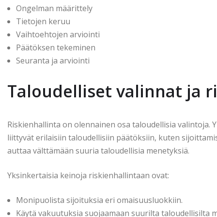
Ongelman määrittely
Tietojen keruu
Vaihtoehtojen arviointi
Päätöksen tekeminen
Seuranta ja arviointi
Taloudelliset valinnat ja r
Riskienhallinta on olennainen osa taloudellisia valintoja. Y
liittyvät erilaisiin taloudellisiin päätöksiin, kuten sijoit
auttaa välttämään suuria taloudellisia menetyksiä.
Yksinkertaisia keinoja riskienhallintaan ovat:
Monipuolista sijoituksia eri omaisuusluokkiin.
Käytä vakuutuksia suojaamaan suurilta taloudellisilta m