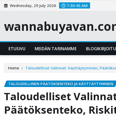
Skip
Wednesday, 29 July 2026
7:30:46 AM
to
content
wannabuyavan.co
ETUSIVU
MEIDÄN TARINAMME
BLOGIKIRJOIT
Home
Taloudelliset Valinnat: Käyttäytyminen, Päätökse
TALOUDELLINEN PÄÄTÖKSENTEKO JA KÄYTTÄYTYMINEN
Taloudelliset Valinna
Päätöksenteko, Riski