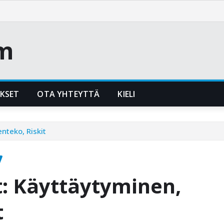
m
UKSET
OTA YHTEYTTÄ
KIELI
nteko, Riskit
t: Käyttäytyminen,
t