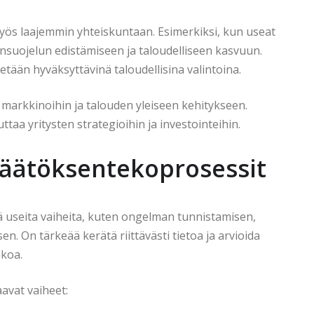
 myös laajemmin yhteiskuntaan. Esimerkiksi, kun useat
tönsuojelun edistämiseen ja taloudelliseen kasvuun.
etään hyväksyttävinä taloudellisina valintoina.
markkinoihin ja talouden yleiseen kehitykseen.
aa yritysten strategioihin ja investointeihin.
 päätöksentekoprosessit
ää useita vaiheita, kuten ongelman tunnistamisen,
n. On tärkeää kerätä riittävästi tietoa ja arvioida
ekoa.
avat vaiheet: