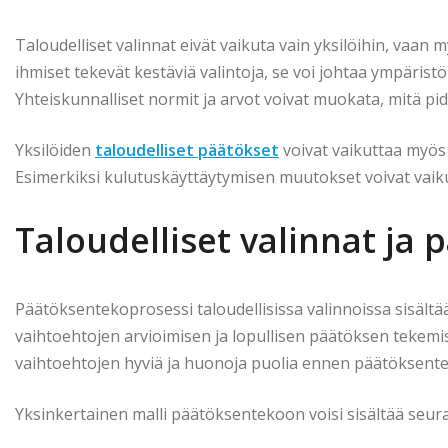
Taloudelliset valinnat eivät vaikuta vain yksilöihin, vaan
ihmiset tekevät kestäviä valintoja, se voi johtaa ympäris
Yhteiskunnalliset normit ja arvot voivat muokata, mitä pid
Yksilöiden
taloudelliset päätökset
voivat vaikuttaa myös 
Esimerkiksi kulutuskäyttäytymisen muutokset voivat vaikutt
Taloudelliset valinnat ja
Päätöksentekoprosessi taloudellisissa valinnoissa sisält
vaihtoehtojen arvioimisen ja lopullisen päätöksen tekemise
vaihtoehtojen hyviä ja huonoja puolia ennen päätöksent
Yksinkertainen malli päätöksentekoon voisi sisältää seura